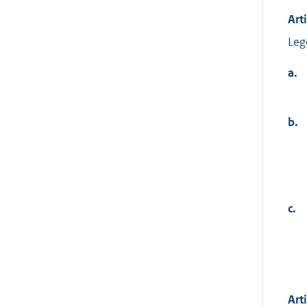
Art
Leg
a.
b.
c.
Art