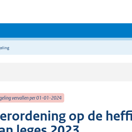
eling
geling vervallen per 01-01-2024
erordening op de heff
an leges 2023