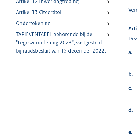
Artikel 12 Inwerkingtreding
Ver
Artikel 13 Citeertitel
Ondertekening
Art
TARIEVENTABEL behorende bij de
Dez
"Legesverordening 2023", vastgesteld
bij raadsbesluit van 15 december 2022.
a.
b.
c.
d.
e.