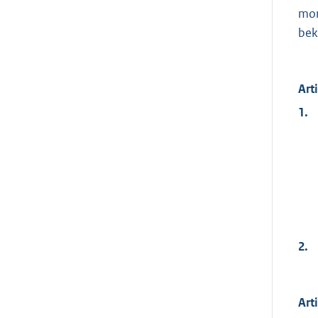
mon
bek
Art
1.
2.
Art