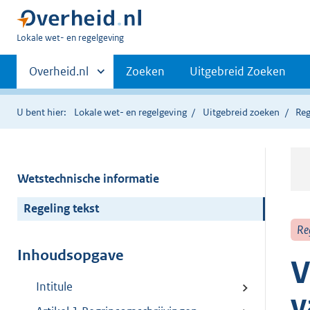
U
Lokale wet- en regelgeving
bent
Primaire
hier:
Andere
Overheid.nl
Zoeken
Uitgebreid Zoeken
sites
navigatie
binnen
U bent hier:
Lokale wet- en regelgeving
Uitgebreid zoeken
Reg
Wetstechnische informatie
Regeling tekst
Re
Inhoudsopgave
V
Intitule
v