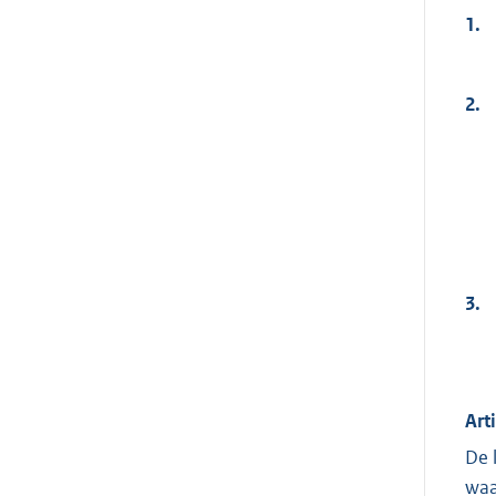
1.
2.
3.
Art
De 
waa