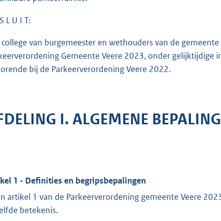
S L U I T:
 college van burgemeester en wethouders van de gemeente Vee
keerverordening Gemeente Veere 2023, onder gelijktijdige in
orende bij de Parkeerverordening Veere 2022.
FDELING I. ALGEMENE BEPALIN
ikel 1 - Definities en begripsbepalingen
in artikel 1 van de Parkeerverordening gemeente Veere 202
elfde betekenis.