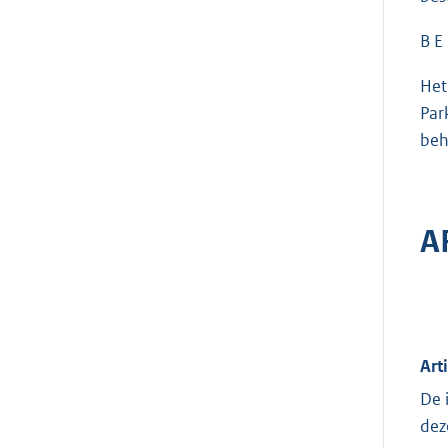
B E 
Het
Par
beh
A
Art
De 
dez