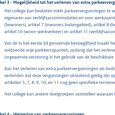
ikel 3 - Mogelijkheid tot het verlenen van extra parkeerve
Het college kan besluiten méér parkeervergunningen te v
eigenaren van verblijfsaccommodaties en voor werkzaamhe
(bewoners), artikel 7 (inwoners buitengebied), artikel 8 (
artikel 10 (woon-werkverkeer) en artikel 11 (verblijfsacc
Van de in het eerste lid genoemde bevoegdheid maakt het 
voldoende vrije parkeercapaciteit, zodanig dat het verlen
ongewenste verstoring in het gebruik van de beschikbare 
Aan het verlenen van extra parkeervergunningen als bedoe
verbinden dat deze vergunningen uitsluitend geldig zijn op
artikelen 5, 7, 8, 9, 10, en 11 nog geen specifieke terrei
Het college kan andere doelgroepen vaststellen waaraan
ikel 4 - Weigering van parkeervergunningen