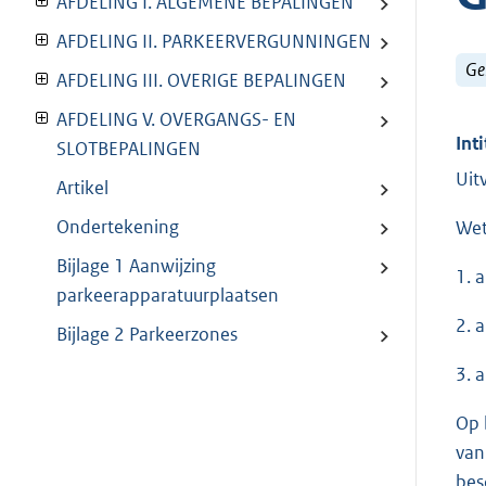
AFDELING I. ALGEMENE BEPALINGEN
AFDELING II. PARKEERVERGUNNINGEN
Ge
AFDELING III. OVERIGE BEPALINGEN
AFDELING V. OVERGANGS- EN
Inti
SLOTBEPALINGEN
Uit
Artikel
Ondertekening
Wet
Bijlage 1 Aanwijzing
1. 
parkeerapparatuurplaatsen
2. 
Bijlage 2 Parkeerzones
3. 
Op 
van
bes