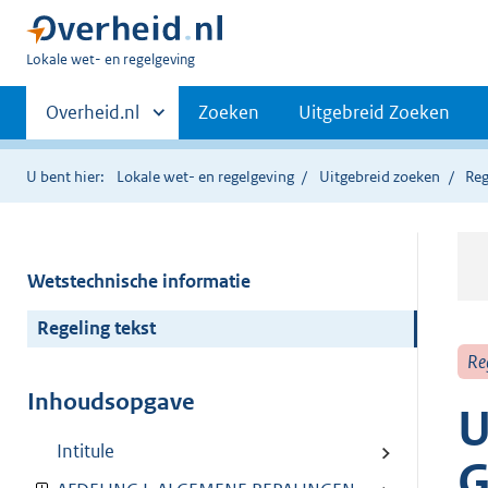
U
Lokale wet- en regelgeving
bent
Primaire
hier:
Andere
Overheid.nl
Zoeken
Uitgebreid Zoeken
sites
navigatie
binnen
U bent hier:
Lokale wet- en regelgeving
Uitgebreid zoeken
Reg
Wetstechnische informatie
Regeling tekst
Re
Inhoudsopgave
U
Intitule
G