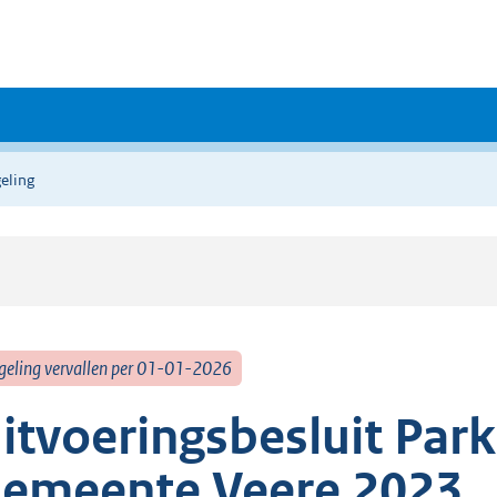
eling
geling vervallen per 01-01-2026
itvoeringsbesluit Par
emeente Veere 2023