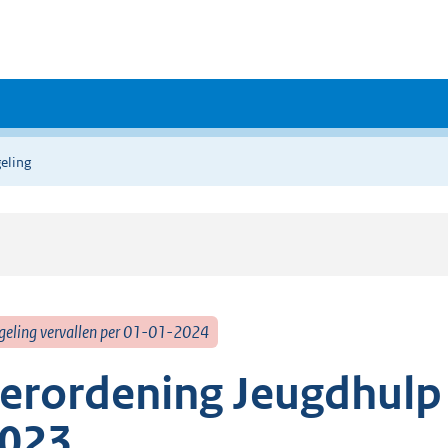
eling
geling vervallen per 01-01-2024
erordening Jeugdhul
023