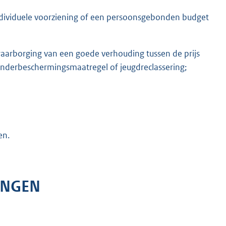
ndividuele voorziening of een persoonsgebonden budget
 waarborging van een goede verhouding tussen de prijs
kinderbeschermingsmaatregel of jeugdreclassering;
en.
INGEN