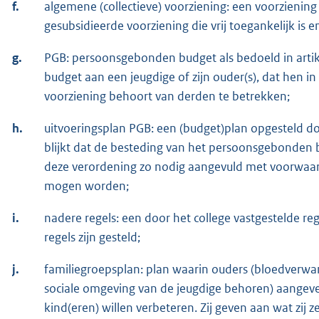
f.
algemene (collectieve) voorziening: een voorzienin
gesubsidieerde voorziening die vrij toegankelijk is e
g.
PGB: persoonsgebonden budget als bedoeld in artikel
budget aan een jeugdige of zijn ouder(s), dat hen in 
voorziening behoort van derden te betrekken;
h.
uitvoeringsplan PGB: een (budget)plan opgesteld doo
blijkt dat de besteding van het persoonsgebonden
deze verordening zo nodig aangevuld met voorwaard
mogen worden;
i.
nadere regels: een door het college vastgestelde r
regels zijn gesteld;
j.
familiegroepsplan: plan waarin ouders (bloedverwa
sociale omgeving van de jeugdige behoren) aangeve
kind(eren) willen verbeteren. Zij geven aan wat zij