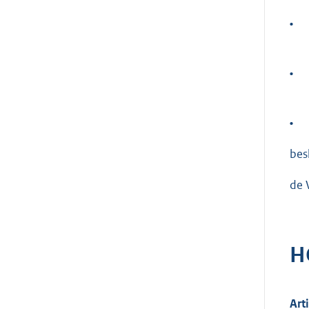
•
•
•
besl
de 
H
Art