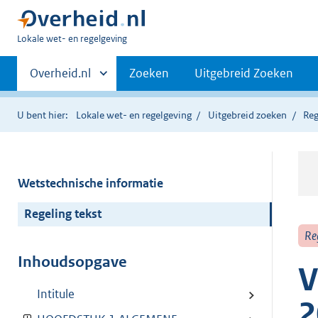
U
Lokale wet- en regelgeving
bent
Primaire
hier:
Andere
Overheid.nl
Zoeken
Uitgebreid Zoeken
sites
navigatie
binnen
U bent hier:
Lokale wet- en regelgeving
Uitgebreid zoeken
Reg
Wetstechnische informatie
Regeling tekst
Re
Inhoudsopgave
V
Intitule
2