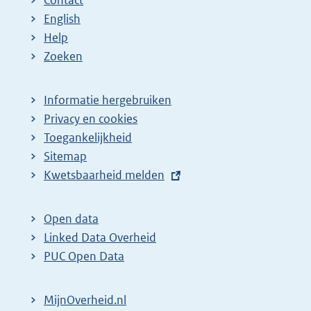
English
Help
Zoeken
Informatie hergebruiken
Privacy en cookies
Toegankelijkheid
Sitemap
E
Kwetsbaarheid melden
x
t
Open data
e
Linked Data Overheid
r
PUC Open Data
n
e
MijnOverheid.nl
l