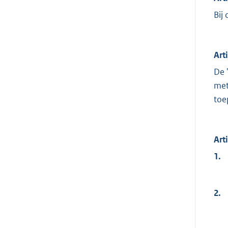
Bij
Art
De 
met
toe
Art
1.
2.