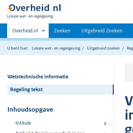
U
Lokale wet- en regelgeving
bent
Primaire
hier:
Andere
Overheid.nl
Zoeken
Uitgebreid Zoeken
sites
navigatie
binnen
U bent hier:
Lokale wet- en regelgeving
Uitgebreid zoeken
Reg
Wetstechnische informatie
Regeling tekst
V
Inhoudsopgave
i
Intitule
g