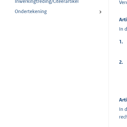
Inwerkingtreding/Citeerartikel
Ver
Ondertekening
Art
In 
1.
2.
Art
In 
rec