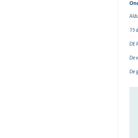
Ond
Aldu
15 
DE 
De v
De gr