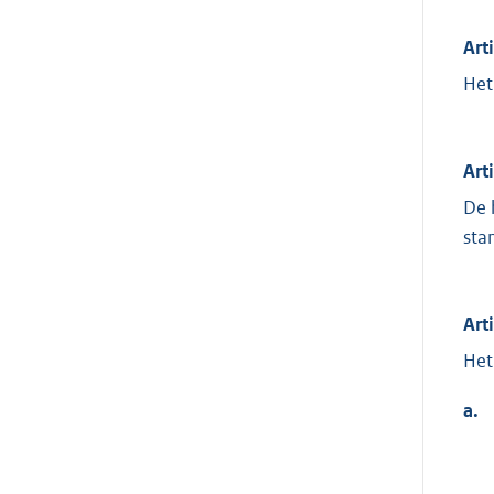
Art
Het
Art
De 
sta
Art
Het
a.