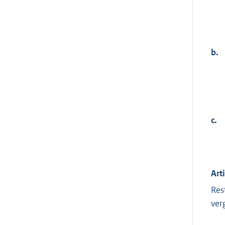
b.
c.
Art
Res
ver