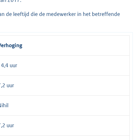
an de leeftijd die de medewerker in het betreffende
Verhoging
14,4 uur
7,2 uur
ihil
7,2 uur