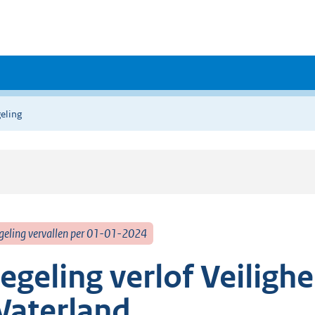
eling
geling vervallen per 01-01-2024
egeling verlof Veiligh
aterland