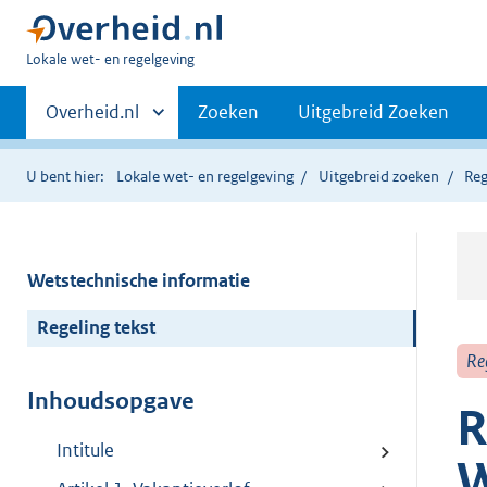
U
Lokale wet- en regelgeving
bent
Primaire
hier:
Andere
Overheid.nl
Zoeken
Uitgebreid Zoeken
sites
navigatie
binnen
U bent hier:
Lokale wet- en regelgeving
Uitgebreid zoeken
Reg
Wetstechnische informatie
Regeling tekst
Re
Inhoudsopgave
R
Intitule
W