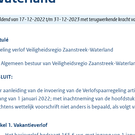
ldend van 17-12-2022 t/m 31-12-2023 met terugwerkende kracht 
tulé
eling verlof Veiligheidsregio Zaanstreek-Waterland
 Algemeen bestuur van Veiligheidsregio Zaanstreek-Waterla
LUIT:
r aanleiding van de invoering van de Verlofspaarregeling ar
ang van 1 januari 2022; met inachtneming van de hoofdstukk
htens wettelijk voorschrift niet anders is bepaald, als volgt va
ikel 1. Vakantieverlof
Het basisverlof bedraagt 165,6 uur, met ingang van 1 janu