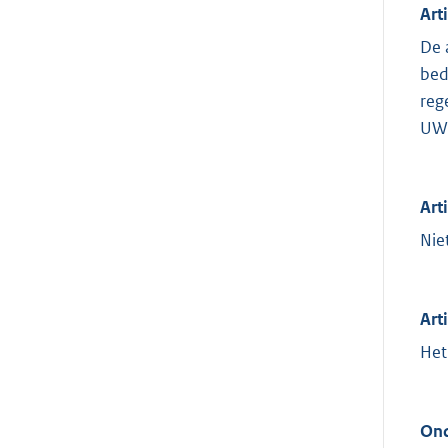
Art
De 
bed
reg
UWO
Art
Nie
Art
Het
Ond