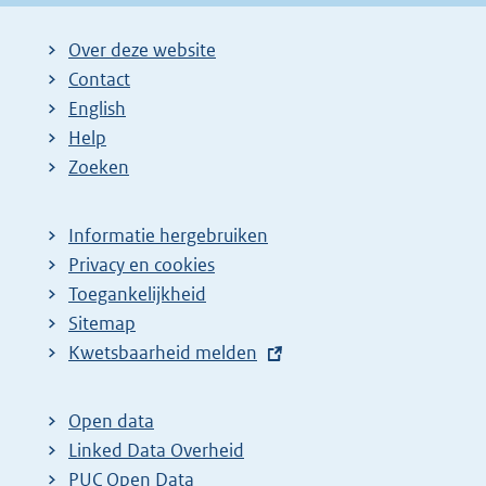
Over deze website
Contact
English
Help
Zoeken
Informatie hergebruiken
Privacy en cookies
Toegankelijkheid
Sitemap
E
Kwetsbaarheid melden
x
t
Open data
e
Linked Data Overheid
r
PUC Open Data