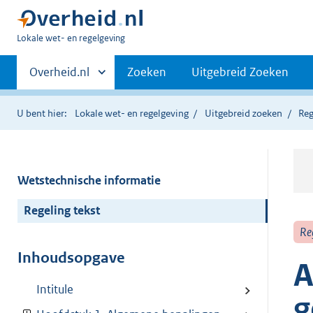
U
Lokale wet- en regelgeving
bent
Primaire
hier:
Andere
Overheid.nl
Zoeken
Uitgebreid Zoeken
sites
navigatie
binnen
U bent hier:
Lokale wet- en regelgeving
Uitgebreid zoeken
Reg
Wetstechnische informatie
Regeling tekst
Re
Inhoudsopgave
A
Intitule
g