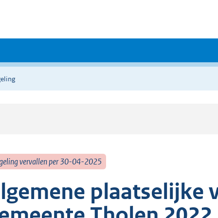
eling
geling vervallen per 30-04-2025
lgemene plaatselijke 
emeente Tholen 2022