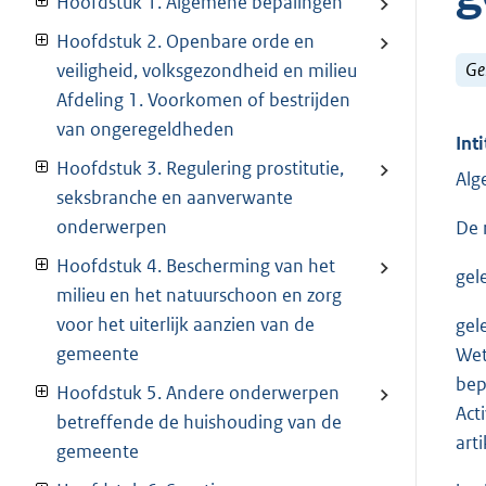
Hoofdstuk 1. Algemene bepalingen
Hoofdstuk 2. Openbare orde en
Ge
veiligheid, volksgezondheid en milieu
Afdeling 1. Voorkomen of bestrijden
van ongeregeldheden
Inti
Hoofdstuk 3. Regulering prostitutie,
Alg
seksbranche en aanverwante
onderwerpen
De 
Hoofdstuk 4. Bescherming van het
gel
milieu en het natuurschoon en zorg
voor het uiterlijk aanzien van de
gel
gemeente
Wet
bep
Hoofdstuk 5. Andere onderwerpen
Act
betreffende de huishouding van de
art
gemeente