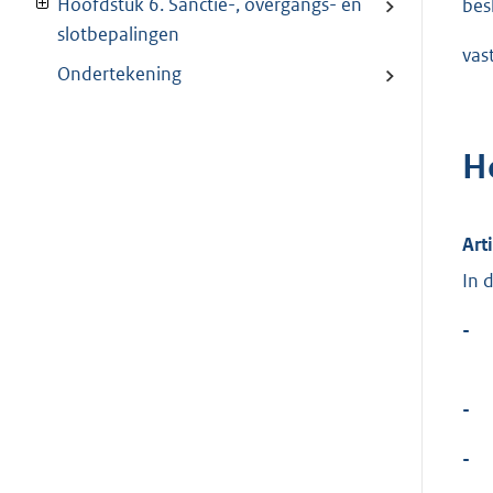
Hoofdstuk 6. Sanctie-, overgangs- en
besl
slotbepalingen
vas
Ondertekening
H
Art
In 
-
-
-