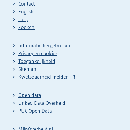
Contact
English
Help
Zoeken
Informatie hergebruiken
Privacy en cookies
Toegankelijkheid
Sitemap
E
Kwetsbaarheid melden
x
t
Open data
e
Linked Data Overheid
r
PUC Open Data
n
e
MijnOverheid.nl