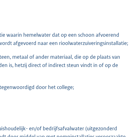
atie waarin hemelwater dat op een schoon afvoerend
ordt afgevoerd naar een rioolwaterzuiveringsinstallatie;
een, metaal of ander materiaal, die op de plaats van
 is, hetzij direct of indirect steun vindt in of op de
tegenwoordigd door het college;
uishoudelijk- en/of bedrijfsafvalwater (uitgezonderd
indt door middel van met pompinstallaties veroorzaakte