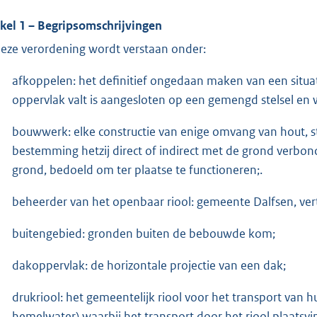
ikel 1 – Begripsomschrijvingen
deze verordening wordt verstaan onder:
afkoppelen: het definitief ongedaan maken van een situ
oppervlak valt is aangesloten op een gemengd stelsel en w
bouwwerk: elke constructie van enige omvang van hout, st
bestemming hetzij direct of indirect met de grond verbonden
grond, bedoeld om ter plaatse te functioneren;.
beheerder van het openbaar riool: gemeente Dalfsen, ver
buitengebied: gronden buiten de bebouwde kom;
dakoppervlak: de horizontale projectie van een dak;
drukriool: het gemeentelijk riool voor het transport van h
hemelwater) waarbij het transport door het riool plaatsv