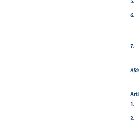
5.
6.
7.
Afde
Art
1.
2.