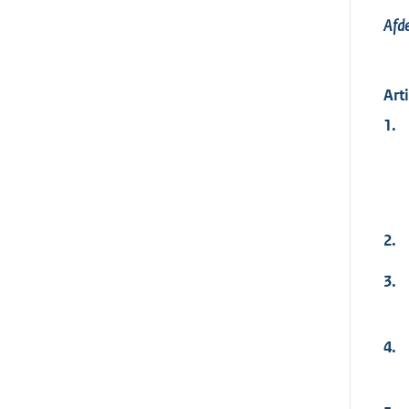
Afde
Art
1.
2.
3.
4.