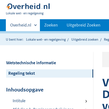
U
Lokale wet- en regelgeving
bent
Primaire
hier:
Andere
Overheid.nl
Zoeken
Uitgebreid Zoeken
sites
navigatie
binnen
U bent hier:
Lokale wet- en regelgeving
Uitgebreid zoeken
Reg
Wetstechnische informatie
Regeling tekst
V
Inhoudsopgave
D
Intitule
v