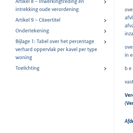
Artikel 8 – Inwerkingtreding en
intrekking oude verordening
ove
afv
Artikel 9 – Citeertitel
afv
Ondertekening
inz
Bijlage 1: Tabel over het percentage
ove
verhard oppervlak per kavel per type
in 
woning
Toelichting
b e s
vast
Ver
(Ve
Afde