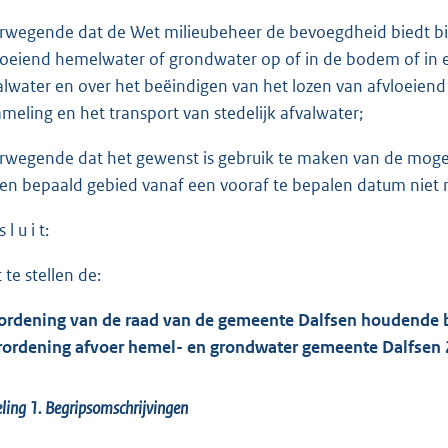
rwegende dat de Wet milieubeheer de bevoegdheid biedt bij 
loeiend hemelwater of grondwater op of in de bodem of in e
alwater en over het beëindigen van het lozen van afvloeien
ameling en het transport van stedelijk afvalwater;
rwegende dat het gewenst is gebruik te maken van de moge
een bepaald gebied vanaf een vooraf te bepalen datum niet m
 l u i t:
 te stellen de:
ordening van de raad van de gemeente Dalfsen houdende b
rordening afvoer hemel- en grondwater gemeente Dalfsen 
ling 1. Begripsomschrijvingen