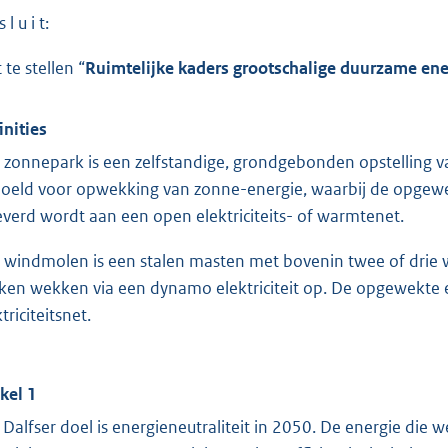
 l u i t:
 te stellen “
Ruimtelijke kaders grootschalige duurzame en
inities
 zonnepark is een zelfstandige, grondgebonden opstelling 
oeld voor opwekking van zonne-energie, waarbij de opgewekt
everd wordt aan een open elektriciteits- of warmtenet.
 windmolen is een stalen masten met bovenin twee of drie 
ken wekken via een dynamo elektriciteit op. De opgewekte 
triciteitsnet.
ikel 1
 Dalfser doel is energieneutraliteit in 2050. De energie die 