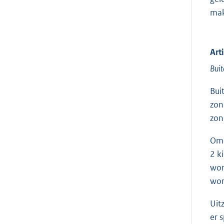
mak
Art
Buit
Bui
zon
zon
Om 
2 k
wor
wor
Uit
er 