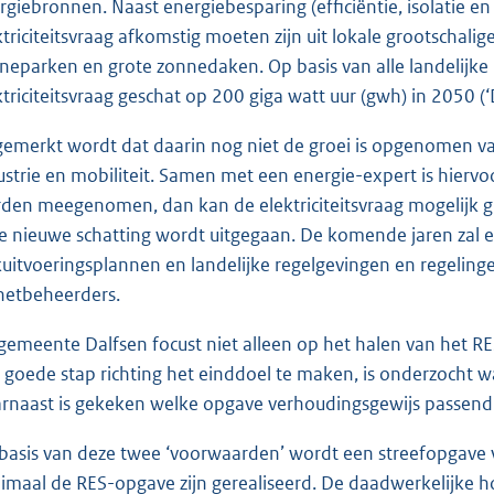
rgiebronnen. Naast energiebesparing (efficiëntie, isolatie en 
ktriciteitsvraag afkomstig moeten zijn uit lokale grootscha
neparken en grote zonnedaken. Op basis van alle landelijke
ktriciteitsvraag geschat op 200 giga watt uur (gwh) in 2050 (
emerkt wordt dat daarin nog niet de groei is opgenomen v
ustrie en mobiliteit. Samen met een energie-expert is hierv
den meegenomen, dan kan de elektriciteitsvraag mogelijk g
e nieuwe schatting wordt uitgegaan. De komende jaren zal e
kuitvoeringsplannen en landelijke regelgevingen en regelin
netbeheerders.
gemeente Dalfsen focust niet alleen op het halen van het 
 goede stap richting het einddoel te maken, is onderzocht wat
rnaast is gekeken welke opgave verhoudingsgewijs passend i
basis van deze twee ‘voorwaarden’ wordt een streefopgave
imaal de RES-opgave zijn gerealiseerd. De daadwerkelijke h