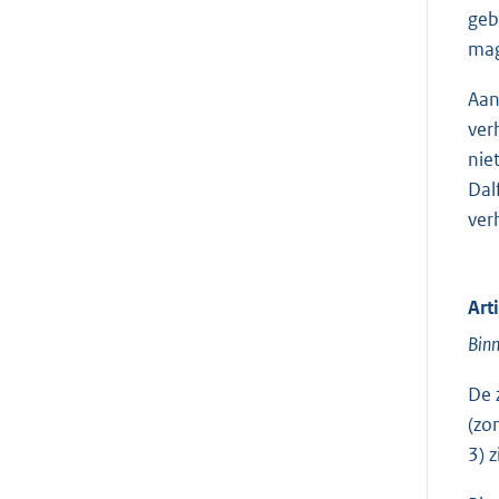
geb
mag
Aan
ver
nie
Dal
ver
Art
Binn
De 
(zo
3) 