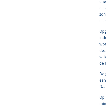
ene
ele
zon
ele
Opg
ind
wor
dez
wij
de 
De 
een
Daa
Op 
min