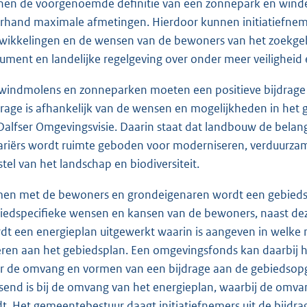
nen de voorgenoemde definitie van een zonnepark en windem
rhand maximale afmetingen. Hierdoor kunnen initiatiefn
wikkelingen en de wensen van de bewoners van het zoekgebie
ument en landelijke regelgeving over onder meer veiligheid 
windmolens en zonneparken moeten een positieve bijdrage
drage is afhankelijk van de wensen en mogelijkheden in he
Dalfser Omgevingsvisie. Daarin staat dat landbouw de belangri
ariërs wordt ruimte geboden voor moderniseren, verduurzam
stel van het landschap en biodiversiteit.
en met de bewoners en grondeigenaren wordt een gebiedspla
iedspecifieke wensen en kansen van de bewoners, naast dez
dt een energieplan uitgewerkt waarin is aangeven in welk
eren aan het gebiedsplan. Een omgevingsfonds kan daarbij h
r de omvang en vormen van een bijdrage aan de gebiedsopg
send is bij de omvang van het energieplan, waarbij de omvan
dt. Het gemeentebestuur daagt initiatiefnemers uit de bijdr