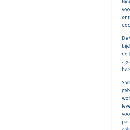
Bin
voo
ont
doc
De 
bij
de 
agr
her
Sam
geb
wor
lev
voo
pas
gel