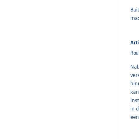
Bui
max
Art
Rad
Nab
ver
bin
kan
Ins
in 
een