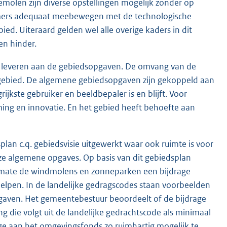
olen zijn diverse opstellingen mogelijk zonder op
emers adequaat meebewegen met de technologische
d. Uiteraard gelden wel alle overige kaders in dit
en hinder.
 leveren aan de gebiedsopgaven. De omvang van de
t gebied. De algemene gebiedsopgaven zijn gekoppeld aan
jkste gebruiker en beeldbepaler is en blijft. Voor
ing en innovatie. En het gebied heeft behoefte aan
n c.q. gebiedsvisie uitgewerkt waar ook ruimte is voor
e algemene opgaves. Op basis van dit gebiedsplan
e mate de windmolens en zonneparken een bijdrage
elpen. In de landelijke gedragscodes staan voorbeelden
aven. Het gemeentebestuur beoordeelt of de bijdrage
g die volgt uit de landelijke gedrachtscode als minimaal
age aan het omgevingsfonds zo ruimhartig mogelijk te