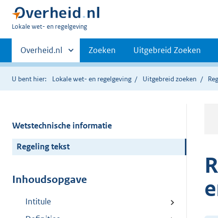
U
Lokale wet- en regelgeving
bent
Primaire
hier:
Andere
Overheid.nl
Zoeken
Uitgebreid Zoeken
sites
navigatie
binnen
U bent hier:
Lokale wet- en regelgeving
Uitgebreid zoeken
Reg
Wetstechnische informatie
Regeling tekst
R
Inhoudsopgave
e
Intitule