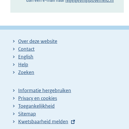
dan een e-mail naar
regelgeving@overheid.nl
Over deze website
Contact
English
Help
Zoeken
Informatie hergebruiken
Privacy en cookies
Toegankelijkheid
Sitemap
E
Kwetsbaarheid melden