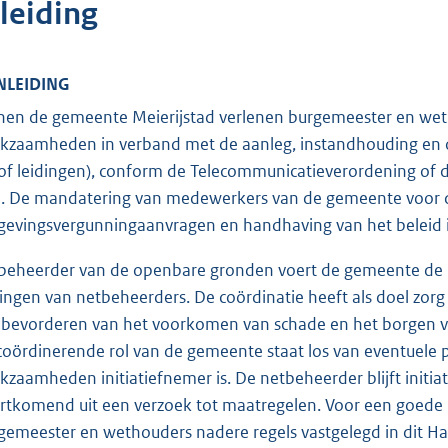
leiding
INLEIDING
nen de gemeente Meierijstad verlenen burgemeester en we
kzaamheden in verband met de aanleg, instandhouding en op
of leidingen), conform de Telecommunicatieverordening of d
) . De mandatering van medewerkers van de gemeente voor 
evingsvergunningaanvragen en handhaving van het beleid i
 beheerder van de openbare gronden voert de gemeente de re
dingen van netbeheerders. De coördinatie heeft als doel zorg 
 bevorderen van het voorkomen van schade en het borgen va
coördinerende rol van de gemeente staat los van eventuele
kzaamheden initiatiefnemer is. De netbeheerder blijft initi
rtkomend uit een verzoek tot maatregelen. Voor een goede
gemeester en wethouders nadere regels vastgelegd in dit Han