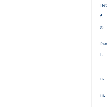
Het
f.
g.
Ran
i.
ii.
iii.