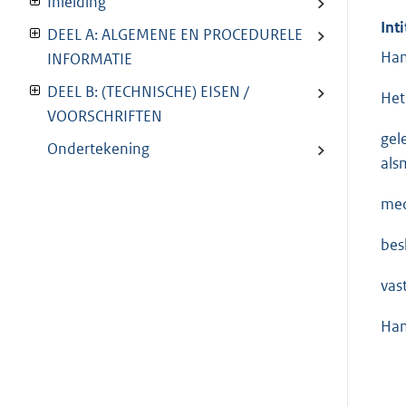
Inleiding
Inti
DEEL A: ALGEMENE EN PROCEDURELE
Han
INFORMATIE
DEEL B: (TECHNISCHE) EISEN /
Het
VOORSCHRIFTEN
gel
Ondertekening
als
med
besl
vast
Han