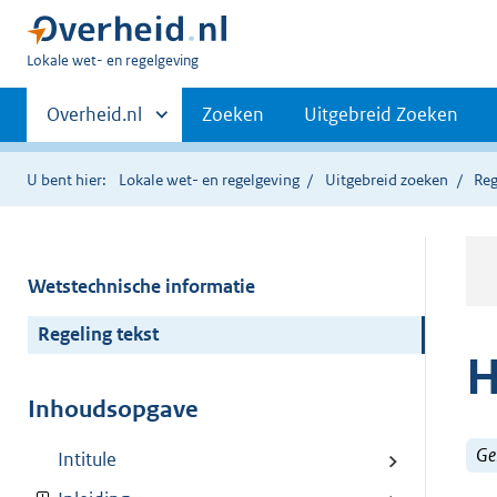
U
Lokale wet- en regelgeving
bent
Primaire
hier:
Andere
Overheid.nl
Zoeken
Uitgebreid Zoeken
sites
navigatie
binnen
U bent hier:
Lokale wet- en regelgeving
Uitgebreid zoeken
Reg
Wetstechnische informatie
Regeling tekst
H
Inhoudsopgave
Ge
Intitule