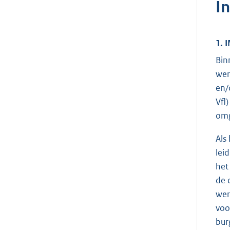
In
1. 
Bin
wer
en/
Vfl
omg
Als
lei
het
de 
wer
voo
bur