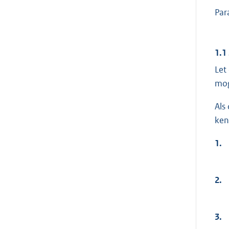
Par
1.1
Let
mog
Als
ken
1.
2.
3.