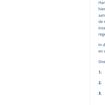
Han
hie
aan
de 
inz
reg
In 
en 
Doe
1.
2.
3.