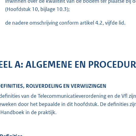
inwinnen over de kwaliteit van de bodem ter plaatse bij 
(Hoofdstuk 10, bijlage 10.3);
de nadere omschrijving conform artikel 4.2, vijfde lid.
EEL A: ALGEMENE EN PROCEDUR
DEFINITIES, ROLVERDELING EN VERWIJZINGEN
definities van de Telecommunicatieverordening en de Vfl zij
eweken door het bepaalde in dit hoofdstuk. De definities zi
 Handboek in de praktijk.