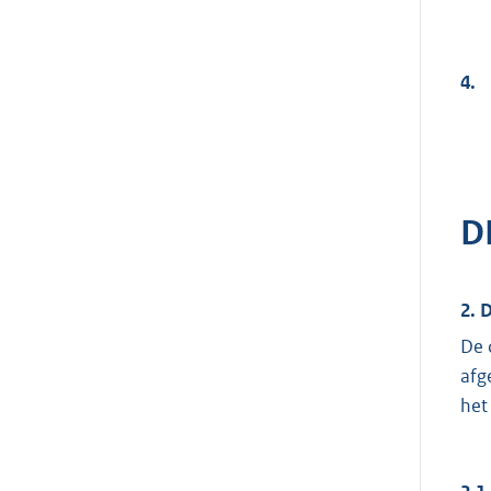
4.
D
2. 
De 
afg
het