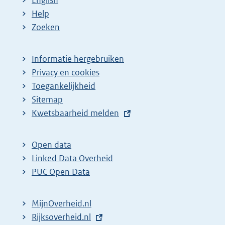
Help
Zoeken
Informatie hergebruiken
Privacy en cookies
Toegankelijkheid
Sitemap
E
Kwetsbaarheid melden
x
t
Open data
e
Linked Data Overheid
r
PUC Open Data
n
e
MijnOverheid.nl
l
E
Rijksoverheid.nl
i