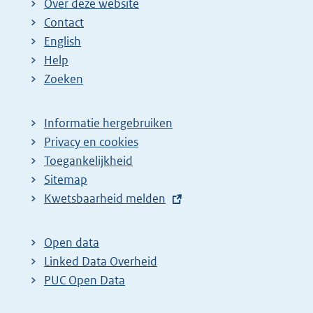
Over deze website
Contact
English
Help
Zoeken
Informatie hergebruiken
Privacy en cookies
Toegankelijkheid
Sitemap
E
Kwetsbaarheid melden
x
t
Open data
e
Linked Data Overheid
r
PUC Open Data
n
e