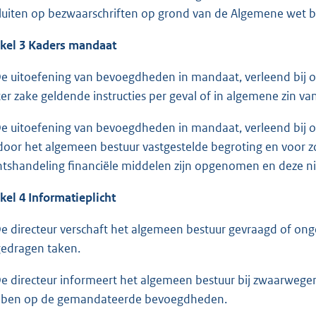
luiten op bezwaarschriften op grond van de Algemene wet b
ikel 3 Kaders mandaat
De uitoefening van bevoegdheden in mandaat, verleend bij of
ter zake geldende instructies per geval of in algemene zin v
De uitoefening van bevoegdheden in mandaat, verleend bij of
door het algemeen bestuur vastgestelde begroting en voor zo
htshandeling financiële middelen zijn opgenomen en deze nie
ikel 4 Informatieplicht
De directeur verschaft het algemeen bestuur gevraagd of on
edragen taken.
De directeur informeert het algemeen bestuur bij zwaarweg
ben op de gemandateerde bevoegdheden.