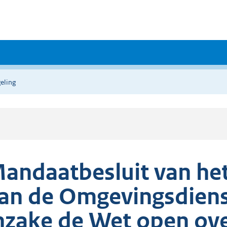
eling
andaatbesluit van he
an de Omgevingsdiens
nzake de Wet open ov