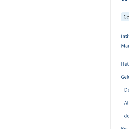
Ge
Inti
Man
Het
Gel
- D
- A
- d
Besl