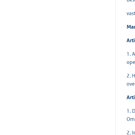
vast
Man
Art
1. 
ope
2. 
ove
Art
1. 
Omg
2. 