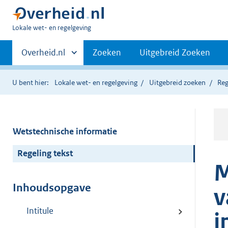
U
Lokale wet- en regelgeving
bent
Primaire
hier:
Andere
Overheid.nl
Zoeken
Uitgebreid Zoeken
sites
navigatie
binnen
U bent hier:
Lokale wet- en regelgeving
Uitgebreid zoeken
Reg
Wetstechnische informatie
Regeling tekst
M
Inhoudsopgave
v
Intitule
i