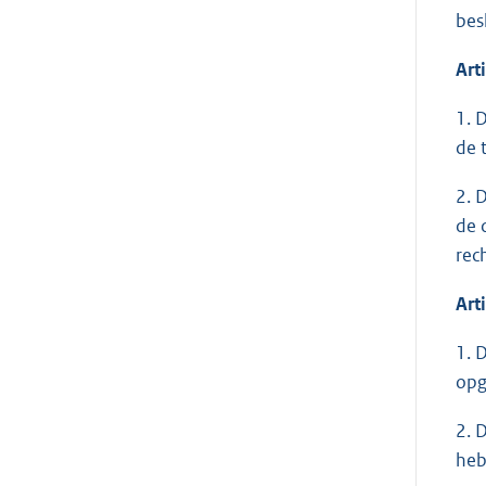
bes
Art
1. 
de 
2. 
de 
rec
Art
1. 
opg
2. 
heb