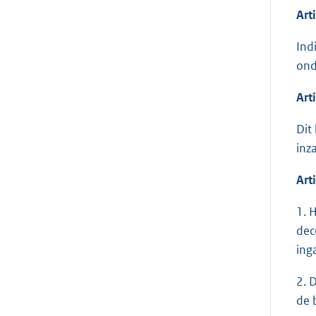
Art
Ind
ond
Arti
Dit
inz
Art
1. 
dec
ing
2. 
de 