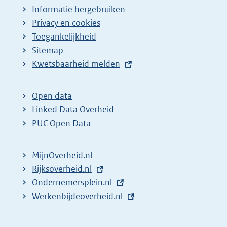
Informatie hergebruiken
Privacy en cookies
Toegankelijkheid
Sitemap
E
Kwetsbaarheid melden
x
t
Open data
e
Linked Data Overheid
r
PUC Open Data
n
e
MijnOverheid.nl
l
E
Rijksoverheid.nl
i
x
E
Ondernemersplein.nl
n
t
x
E
Werkenbijdeoverheid.nl
k
e
t
x
:
r
e
t