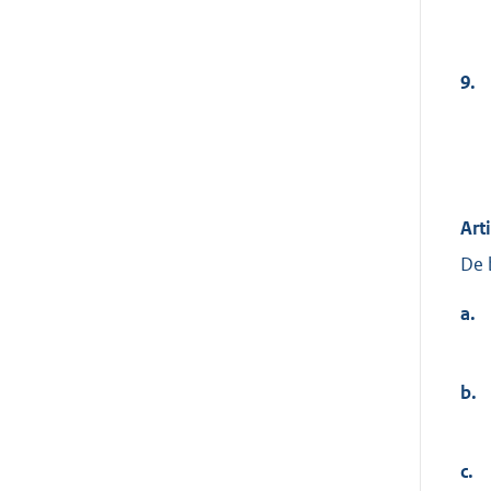
9.
Art
De 
a.
b.
c.