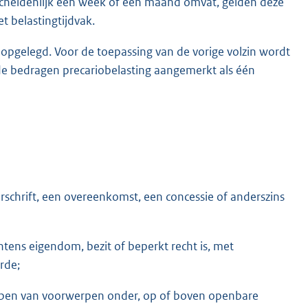
scheidenlijk een week of een maand omvat, gelden deze
t belastingtijdvak.
pgelegd. Voor de toepassing van de vorige volzin wordt
gde bedragen precariobelasting aangemerkt als één
schrift, een overeenkomst, een concessie of anderszins
ns eigendom, bezit of beperkt recht is, met
rde;
ben van voorwerpen onder, op of boven openbare