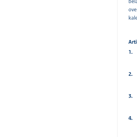
bel
ove
kal
Art
1.
2.
3.
4.