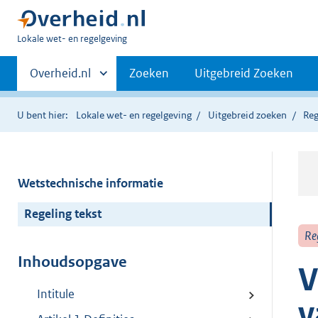
U
Lokale wet- en regelgeving
bent
Primaire
hier:
Andere
Overheid.nl
Zoeken
Uitgebreid Zoeken
sites
navigatie
binnen
U bent hier:
Lokale wet- en regelgeving
Uitgebreid zoeken
Reg
Wetstechnische informatie
Regeling tekst
Re
Inhoudsopgave
V
Intitule
v