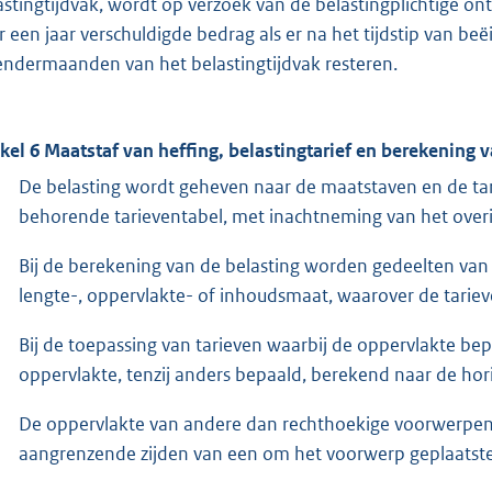
astingtijdvak, wordt op verzoek van de belastingplichtige on
r een jaar verschuldigde bedrag als er na het tijdstip van beë
endermaanden van het belastingtijdvak resteren.
ikel 6 Maatstaf van heffing, belastingtarief en berekening 
De belasting wordt geheven naar de maatstaven en de ta
behorende tarieventabel, met inachtneming van het overi
Bij de berekening van de belasting worden gedeelten van
lengte-, oppervlakte- of inhoudsmaat, waarover de tarie
Bij de toepassing van tarieven waarbij de oppervlakte be
oppervlakte, tenzij anders bepaald, berekend naar de hori
De oppervlakte van andere dan rechthoekige voorwerpen 
aangrenzende zijden van een om het voorwerp geplaatst