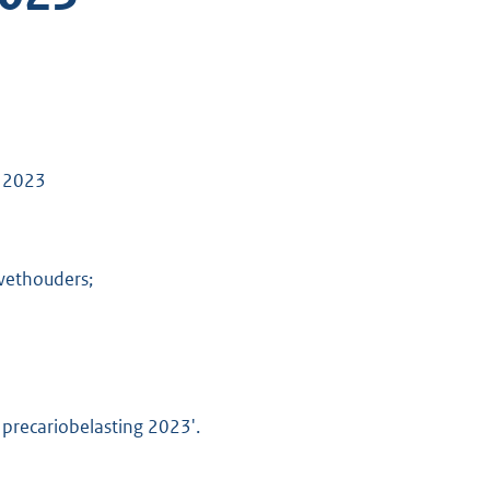
g 2023
 wethouders;
 precariobelasting 2023'.