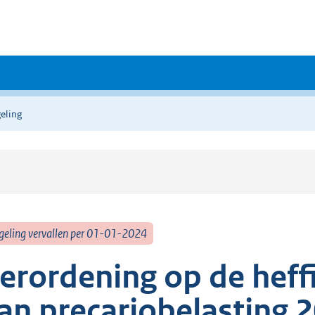
eling
geling vervallen per 01-01-2024
erordening op de heff
an precariobelasting 