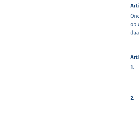
Art
Ond
op 
daa
Art
1.
2.