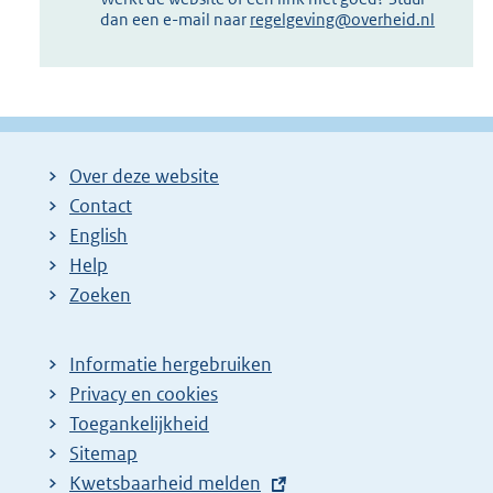
dan een e-mail naar
regelgeving@overheid.nl
Over deze website
Contact
English
Help
Zoeken
Informatie hergebruiken
Privacy en cookies
Toegankelijkheid
Sitemap
E
Kwetsbaarheid melden