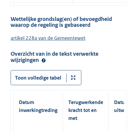
Wettelijke grondslag(en) of bevoegdheid
waarop de regeling is gebaseerd
artikel 228a van de Gemeentewet
Overzicht van in de tekst verwerkte
wijzigingen
Toon volledige tabel
Datum
Terugwerkende
Datum
inwerkingtreding
kracht tot en
uitwerk
met