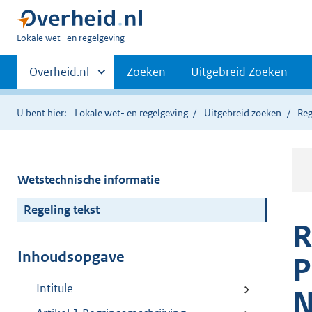
U
Lokale wet- en regelgeving
bent
Primaire
hier:
Andere
Overheid.nl
Zoeken
Uitgebreid Zoeken
sites
navigatie
binnen
U bent hier:
Lokale wet- en regelgeving
Uitgebreid zoeken
Reg
Wetstechnische informatie
Regeling tekst
R
Inhoudsopgave
P
Intitule
N