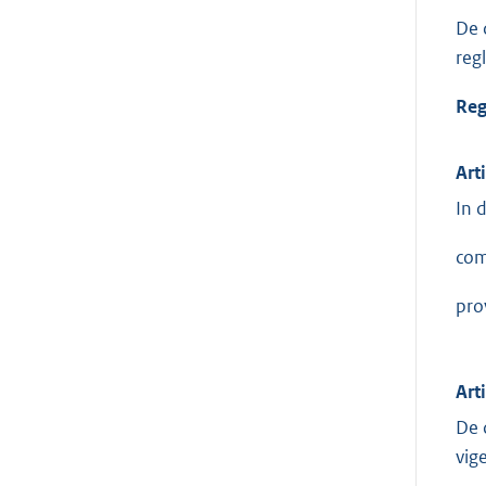
De 
reg
Reg
Art
In 
com
pro
Art
De 
vig