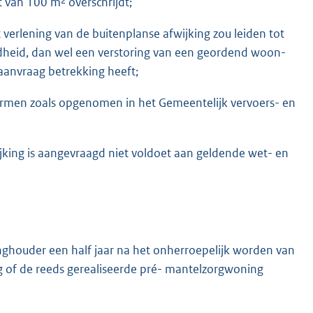
van 100 m² overschrijdt;
verlening van de buitenplanse afwijking zou leiden tot
ndheid, dan wel een verstoring van een geordend woon-
aanvraag betrekking heeft;
ormen zoals opgenomen in het Gemeentelijk vervoers- en
jking is aangevraagd niet voldoet aan geldende wet- en
inghouder een half jaar na het onherroepelijk worden van
g of de reeds gerealiseerde pré- mantelzorgwoning