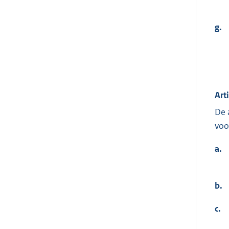
g.
Art
De 
voo
a.
b.
c.