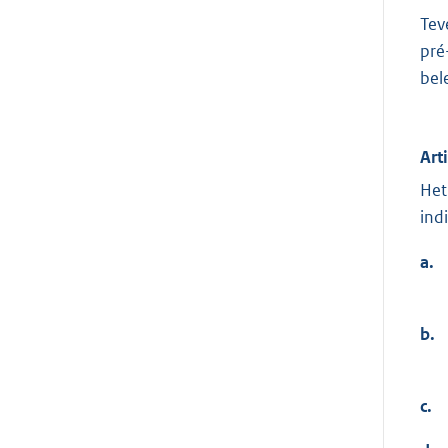
Tev
pré
bel
Art
Het
ind
a.
b.
c.