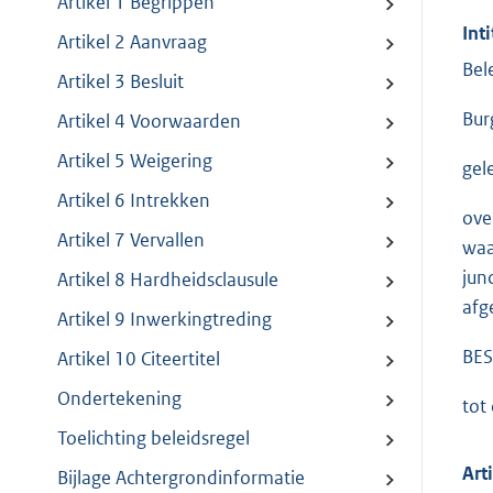
Artikel 1 Begrippen
Inti
Artikel 2 Aanvraag
Bel
Artikel 3 Besluit
Bur
Artikel 4 Voorwaarden
Artikel 5 Weigering
gel
Artikel 6 Intrekken
ove
Artikel 7 Vervallen
waa
junc
Artikel 8 Hardheidsclausule
afg
Artikel 9 Inwerkingtreding
BES
Artikel 10 Citeertitel
Ondertekening
tot
Toelichting beleidsregel
Art
Bijlage Achtergrondinformatie