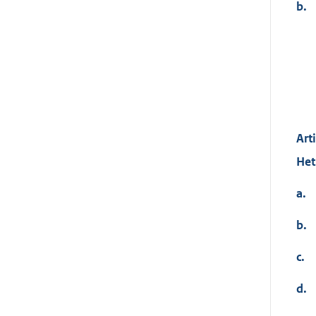
b.
Art
Het
a.
b.
c.
d.