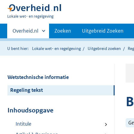
U
Lokale wet- en regelgeving
bent
Primaire
hier:
Andere
Overheid.nl
Zoeken
Uitgebreid Zoeken
sites
navigatie
binnen
U bent hier:
Lokale wet- en regelgeving
Uitgebreid zoeken
Reg
Wetstechnische informatie
Regeling tekst
B
Inhoudsopgave
Ge
Intitule