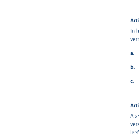
Art
In 
ver
a.
b.
c.
Art
Als
ver
lee