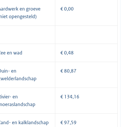
Aardwerk en groeve
€ 0,00
(niet opengesteld)
Zee en wad
€ 0,48
Duin- en
€ 80,87
kwelderlandschap
ivier- en
€ 134,16
moeraslandschap
Zand- en kalklandschap
€ 97,59