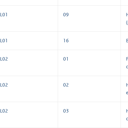
L01
09
L01
16
L02
01
F
L02
02
L02
03
H