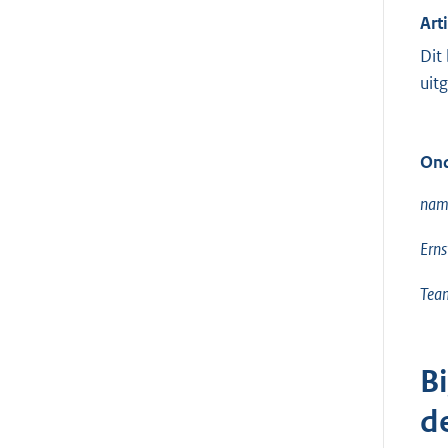
Art
Dit
uit
Ond
name
Erns
Tea
B
d