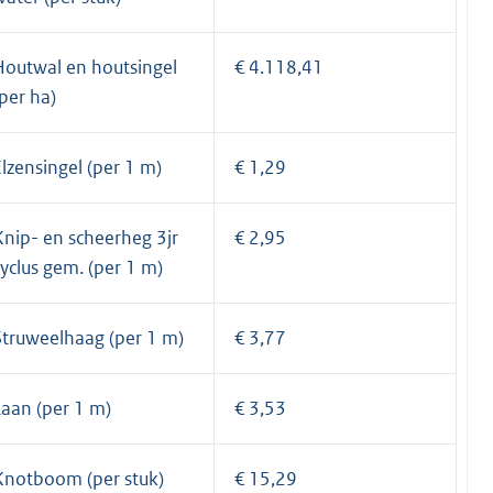
Houtwal en houtsingel
€ 4.118,41
(per ha)
Elzensingel (per 1 m)
€ 1,29
Knip- en scheerheg 3jr
€ 2,95
cyclus gem. (per 1 m)
Struweelhaag (per 1 m)
€ 3,77
Laan (per 1 m)
€ 3,53
Knotboom (per stuk)
€ 15,29