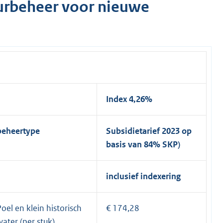
urbeheer voor nieuwe
Index 4,26%
beheertype
Subsidietarief 2023 op
basis van 84% SKP)
inclusief indexering
Poel en klein historisch
€ 174,28
water (per stuk)