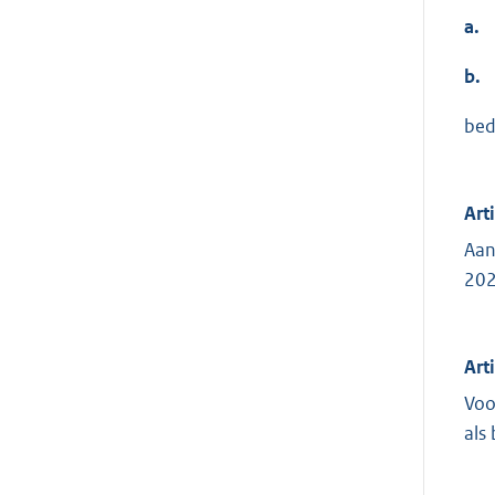
a.
b.
bed
Art
Aan
202
Art
Voo
als