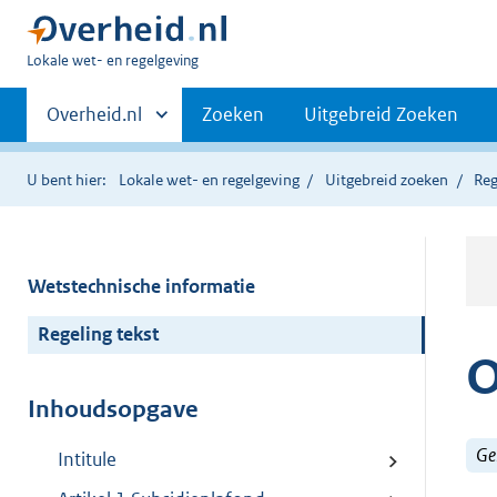
U
Lokale wet- en regelgeving
bent
Primaire
hier:
Andere
Overheid.nl
Zoeken
Uitgebreid Zoeken
sites
navigatie
binnen
U bent hier:
Lokale wet- en regelgeving
Uitgebreid zoeken
Reg
Wetstechnische informatie
Regeling tekst
O
Inhoudsopgave
Ge
Intitule