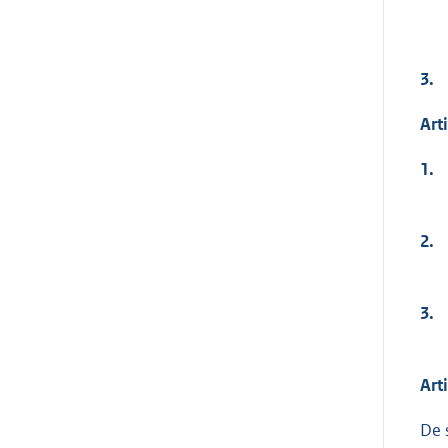
3.
Art
1.
2.
3.
Art
De 