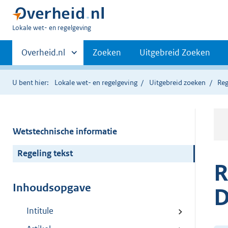
U
Lokale wet- en regelgeving
bent
Primaire
hier:
Andere
Overheid.nl
Zoeken
Uitgebreid Zoeken
sites
navigatie
binnen
U bent hier:
Lokale wet- en regelgeving
Uitgebreid zoeken
Reg
Wetstechnische informatie
Regeling tekst
R
Inhoudsopgave
D
Intitule