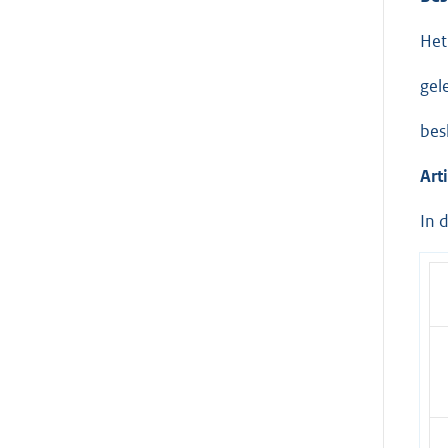
Het
gel
bes
Art
In 