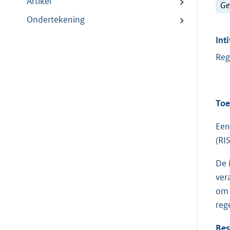
Artikel
Ge
Ondertekening
Inti
Reg
Toe
Een
(RI
De 
ver
om 
reg
Bes