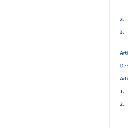
2.
3.
Art
De 
Art
1.
2.