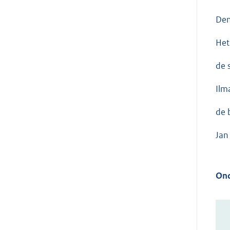
Den
Het
de s
Ilm
de 
Jan
Ond