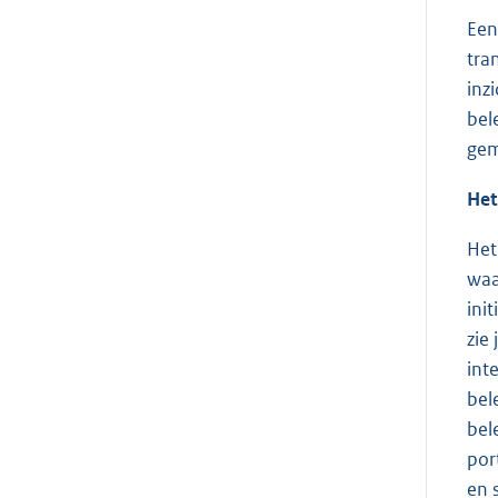
Een
tra
inz
bel
gem
Het
Het
waa
ini
zie
int
bel
bel
por
en 