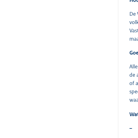
De 
vol
Vas
maa
Goe
All
de 
of 
spe
waa
Wat
–