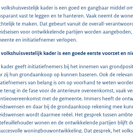
 volkshuisvestelijk kader is een goed en gangbaar middel om 
nsparant vast te leggen en te hanteren. Vaak neemt de wone
ichtelijk te maken. Dat gebeurt vanuit de overall-verantwoo
eidseisen voor ontwikkelende partijen worden aangeboden, 
eente en initiatiefnemer verlopen.
 volkshuisvestelijk kader is een goede eerste voorzet en ni
 kader geeft initiatiefnemers bij het innemen van grondpositi
r zij hun grondaankoop op kunnen baseren. Ook de relevant
tiatiefnemers van belang is om op voorhand te weten worde
 je terug in de fase voor de anterieure overeenkomst, vaak v
entieovereenkomst met de gemeente. Immers heeft de ontw
eidswensen en daar bij de grondaankoop rekening mee kunn
eidswensen wordt daarmee reëel. Het gesprek tussen ambten
tefeuillehouder wonen en de ontwikkelende partijen blijft 
succesvolle woningbouwontwikkeling. Dat gesprek, het volks