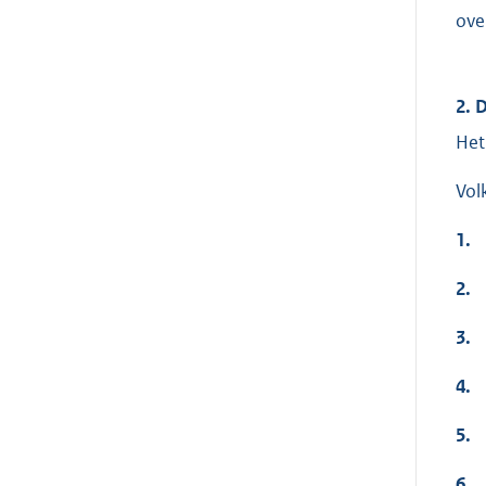
ove
2. 
Het
Vol
1.
2.
3.
4.
5.
6.