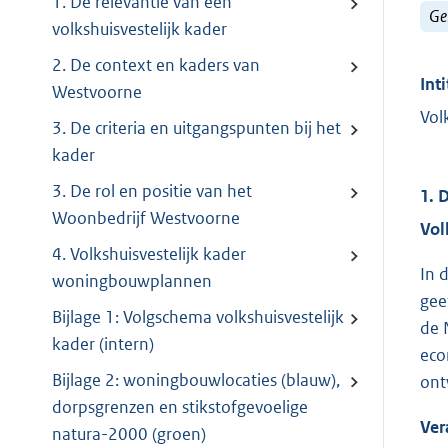
1. De relevantie van een
Ge
volkshuisvestelijk kader
2. De context en kaders van
Inti
Westvoorne
Vol
3. De criteria en uitgangspunten bij het
kader
3. De rol en positie van het
1. 
Woonbedrijf Westvoorne
Vol
4. Volkshuisvestelijk kader
In 
woningbouwplannen
gee
Bijlage 1: Volgschema volkshuisvestelijk
de 
kader (intern)
eco
Bijlage 2: woningbouwlocaties (blauw),
ont
dorpsgrenzen en stikstofgevoelige
Ver
natura-2000 (groen)