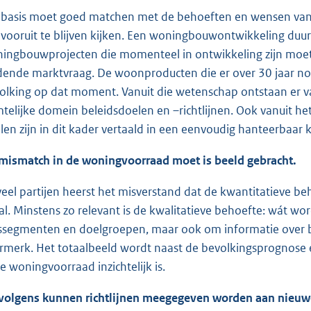
 basis moet goed matchen met de behoeften en wensen van 
vooruit te blijven kijken. Een woningbouwontwikkeling duurt
ingbouwprojecten die momenteel in ontwikkeling zijn moete
dende marktvraag. De woonproducten die er over 30 jaar n
olking op dat moment. Vanuit die wetenschap ontstaan er va
mtelijke domein beleidsdoelen en –richtlijnen. Ook vanuit het 
len zijn in dit kader vertaald in een eenvoudig hanteerbaar 
mismatch in de woningvoorraad moet is beeld gebracht.
 veel partijen heerst het misverstand dat de kwantitatieve beho
al. Minstens zo relevant is de kwalitatieve behoefte: wát wo
jssegmenten en doelgroepen, maar ook om informatie over 
rmerk. Het totaalbeeld wordt naast de bevolkingsprognose
de woningvoorraad inzichtelijk is.
volgens kunnen richtlijnen meegegeven worden aan nieu