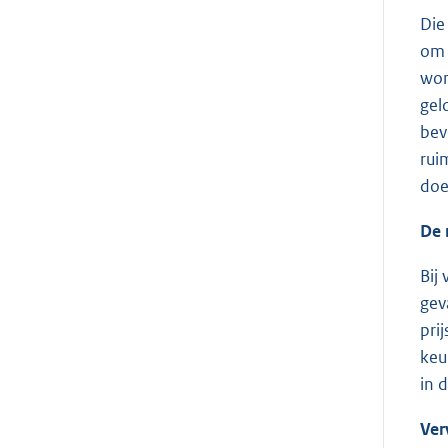
Die
om 
won
gel
bev
rui
doe
De 
Bij
gev
pri
keu
in 
Ver