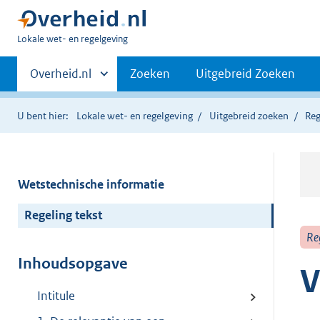
U
Lokale wet- en regelgeving
bent
Primaire
hier:
Andere
Overheid.nl
Zoeken
Uitgebreid Zoeken
sites
navigatie
binnen
U bent hier:
Lokale wet- en regelgeving
Uitgebreid zoeken
Reg
Wetstechnische informatie
Regeling tekst
Re
Inhoudsopgave
V
Intitule