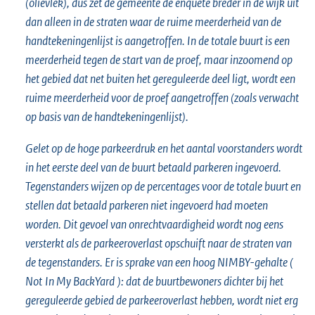
(olievlek), dus zet de gemeente de enquête breder in de wijk uit
dan alleen in de straten waar de ruime meerderheid van de
handtekeningenlijst is aangetroffen. In de totale buurt is een
meerderheid tegen de start van de proef, maar inzoomend op
het gebied dat net buiten het gereguleerde deel ligt, wordt een
ruime meerderheid voor de proef aangetroffen (zoals verwacht
op basis van de handtekeningenlijst).
Gelet op de hoge parkeerdruk en het aantal voorstanders wordt
in het eerste deel van de buurt betaald parkeren ingevoerd.
Tegenstanders wijzen op de percentages voor de totale buurt en
stellen dat betaald parkeren niet ingevoerd had moeten
worden. Dit gevoel van onrechtvaardigheid wordt nog eens
versterkt als de parkeeroverlast opschuift naar de straten van
de tegenstanders. Er is sprake van een hoog NIMBY-gehalte (
Not
In My
BackYard
): dat de buurtbewoners dichter bij het
gereguleerde gebied de parkeeroverlast hebben, wordt niet erg