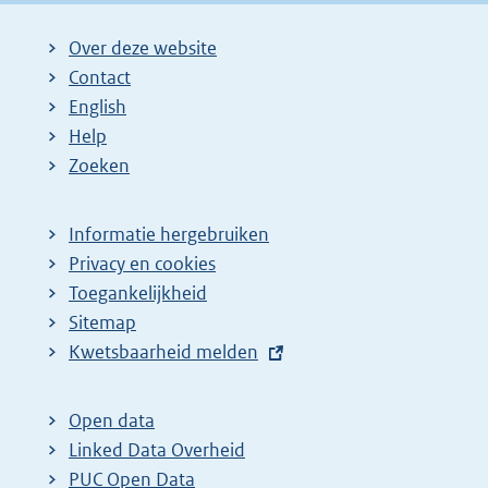
Over deze website
Contact
English
Help
Zoeken
Informatie hergebruiken
Privacy en cookies
Toegankelijkheid
Sitemap
E
Kwetsbaarheid melden
x
t
Open data
e
Linked Data Overheid
r
PUC Open Data