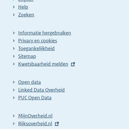
Help
Zoeken
Informatie hergebruiken
Privacy en cookies
Toegankelijkheid
Sitemap
E
Kwetsbaarheid melden
x
t
Open data
e
Linked Data Overheid
r
PUC Open Data
n
e
MijnOverheid.nl
l
E
Rijksoverheid.nl
i