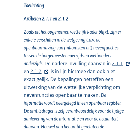
Toelichting
Artikelen 2.1.1 en 2.1.2
Zoals uit het opgenomen wettelijk kader blijkt, zijn er
enkele verschillen in de wetgeving t.a.v. de
openbaarmaking van (inkomsten uit) nevenfuncties
tussen de burgemeester enerzijds en wethouders
anderzijds.
De nadere invulling daarvan in
E
2.1.1
en
E
2.1.2
is in lijn hiermee dan ook niet
x
exact gelijk. De bepalingen betreffen een
x
t
uitwerking van de wettelijke verplichting om
t
e
nevenfuncties openbaar te maken.
e
De
r
informatie wordt neergelegd in een openbaar register.
r
n
De ambtsdrager is zelf verantwoordelijk voor de tijdige
n
e
aanlevering van de informatie en voor de actualiteit
e
l
daarvan. Hoewel aan het ambt gerelateerde
l
i