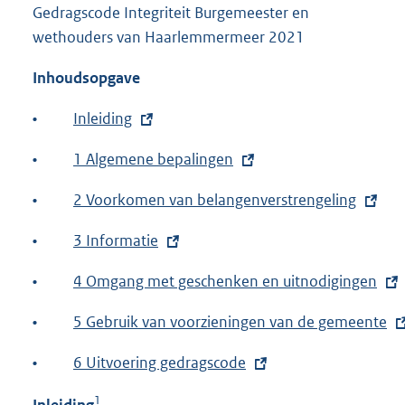
Gedragscode Integriteit Burgemeester en
wethouders van Haarlemmermeer 2021
Inhoudsopgave
•
E
Inleiding
x
•
E
1 Algemene bepalingen
t
x
e
•
E
2 Voorkomen van belangenverstrengeling
t
r
x
e
•
n
E
3 Informatie
t
r
e
x
e
•
n
E
4 Omgang met geschenken en uitnodigingen
l
t
r
e
x
i
e
•
n
E
5 Gebruik van voorzieningen van de gemeente
l
t
n
r
e
x
i
e
•
k
n
E
6 Uitvoering gedragscode
l
t
n
r
:
e
x
i
e
1
k
n