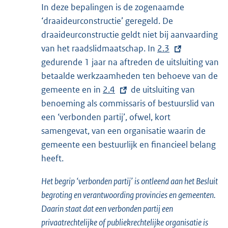
In deze bepalingen is de zogenaamde
‘draaideurconstructie’ geregeld. De
draaideurconstructie geldt niet bij aanvaarding
van het raadslidmaatschap. In
E
2.3
gedurende 1 jaar na aftreden de uitsluiting van
x
betaalde werkzaamheden ten behoeve van de
t
gemeente en in
E
2.4
de uitsluiting van
e
benoeming als commissaris of bestuurslid van
x
r
een ‘verbonden partij’, ofwel, kort
t
n
samengevat, van een organisatie waarin de
e
e
gemeente een bestuurlijk en financieel belang
r
l
heeft.
n
i
e
n
Het begrip ‘verbonden partij’ is ontleend aan het Besluit
l
k
begroting en verantwoording provincies en gemeenten.
i
:
Daarin staat dat een verbonden partij een
n
privaatrechtelijke of publiekrechtelijke organisatie is
k