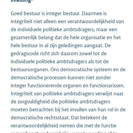
Inleiding
l
t
n
r
:
e
i
e
k
n
Goed bestuur is integer bestuur. Daarmee is
l
n
r
:
e
integriteit niet alleen een verantwoordelijkheid van
i
k
n
l
de individuele politieke ambtsdragers, maar een
n
:
e
i
gezamenlijk belang dat de hele organisatie en het
k
l
n
hele bestuur in al zijn geledingen aangaat. De
:
i
k
gedragscode richt zich daarom zowel tot de
n
:
individuele politieke ambtsdragers als tot de
k
bestuursorganen. Ons democratische systeem en de
:
democratische processen kunnen niet zonder
integer functionerende organen en functionarissen.
Integriteit van politieke ambtsdragers verwijst naar
de zorgvuldigheid die politieke ambtsdragers
moeten betrachten bij het invullen van hun rol in de
democratische rechtsstaat. Dat betekent de
verantwoordelijkheid nemen die met de functie