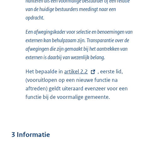
hanteren als een voormalige bestuurder of een relatie
van de huidige bestuurders meedingt naar een
opdracht.
Een afwegingskader voor selectie en benoemingen van
externen kan behulpzaam zijn. Transparantie over de
afwegingen die zijn gemaakt bij het aantrekken van
externen is daarbij van wezenlijk belang.
Het bepaalde in
E
artikel 2.2
, eerste lid,
(vooruitlopen op een nieuwe functie na
x
aftreden) geldt uiteraard evenzeer voor een
t
functie bij de voormalige gemeente.
e
r
n
e
l
3 Informatie
i