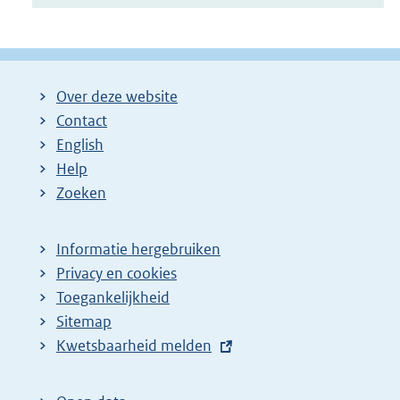
Over deze website
Contact
English
Help
Zoeken
Informatie hergebruiken
Privacy en cookies
Toegankelijkheid
Sitemap
E
Kwetsbaarheid melden
x
t