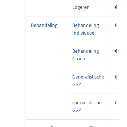
Logeren
€ 150
Behandeling
Behandeling
€ 1,5
Individueel
Behandeling
€ 96,
Groep
Generalistische
€ 1,5
GGZ
specialistische
€ 1,8
GGZ