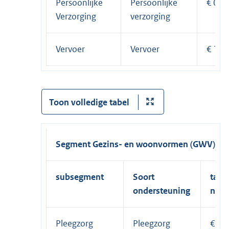
Persoonlijke
Persoonlijke
€ 0,8
Verzorging
verzorging
Vervoer
Vervoer
€ 19,
Toon volledige tabel
Segment Gezins- en woonvormen (GWV)
subsegment
Soort
tarie
ondersteuning
nie
Pleegzorg
Pleegzorg
€ 44