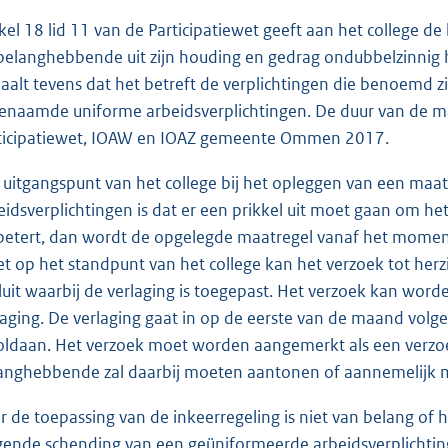
ikel 18 lid 11 van de Participatiewet geeft aan het college 
belanghebbende uit zijn houding en gedrag ondubbelzinnig he
aalt tevens dat het betreft de verplichtingen die benoemd zijn
enaamde uniforme arbeidsverplichtingen. De duur van de 
ticipatiewet, IOAW en IOAZ gemeente Ommen 2017.
 uitgangspunt van het college bij het opleggen van een maa
eidsverplichtingen is dat er een prikkel uit moet gaan om h
betert, dan wordt de opgelegde maatregel vanaf het moment 
et op het standpunt van het college kan het verzoek tot he
luit waarbij de verlaging is toegepast. Het verzoek kan wor
laging. De verlaging gaat in op de eerste van de maand volg
voldaan. Het verzoek moet worden aangemerkt als een verzo
anghebbende zal daarbij moeten aantonen of aannemelijk ma
r de toepassing van de inkeerregeling is niet van belang of
gende schending van een geüniformeerde arbeidsverplichting 