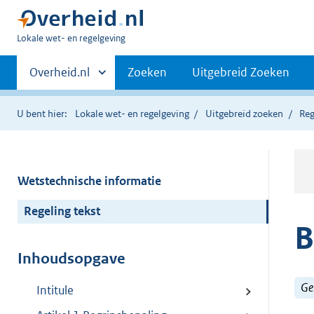
U
Lokale wet- en regelgeving
bent
Primaire
hier:
Andere
Overheid.nl
Zoeken
Uitgebreid Zoeken
sites
navigatie
binnen
U bent hier:
Lokale wet- en regelgeving
Uitgebreid zoeken
Reg
Wetstechnische informatie
Regeling tekst
B
Inhoudsopgave
Ge
Intitule