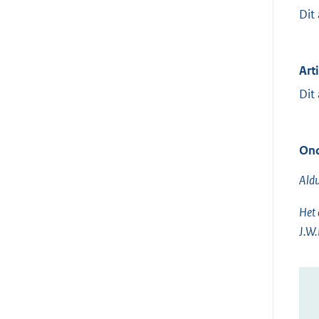
Dit
Art
Dit
Ond
Aldu
Het 
J.W.