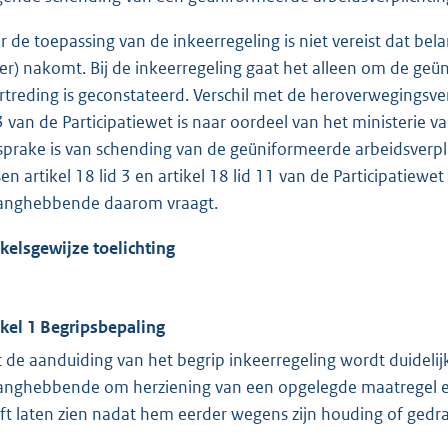
r de toepassing van de inkeerregeling is niet vereist dat b
er) nakomt. Bij de inkeerregeling gaat het alleen om de geü
rtreding is geconstateerd. Verschil met de heroverwegingsverpl
 3 van de Participatiewet is naar oordeel van het ministerie
 sprake is van schending van de geüniformeerde arbeidsverplich
sen artikel 18 lid 3 en artikel 18 lid 11 van de Participatiewet
anghebbende daarom vraagt.
ikelsgewijze toelichting
ikel 1 Begripsbepaling
 de aanduiding van het begrip inkeerregeling wordt duidel
anghebbende om herziening van een opgelegde maatregel e
ft laten zien nadat hem eerder wegens zijn houding of gedr