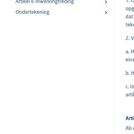
1. 
Artikel 6 Inwerkingtreding
opg
Ondertekening
dat
tek
2. 
a. 
ein
b. 
c. 
art
Art
Als