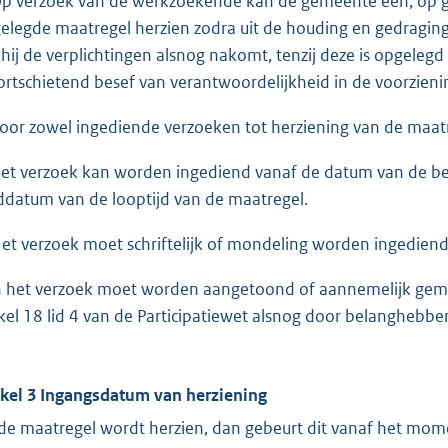
Op verzoek van de werkzoekende kan de gemeente een, op grond
elegde maatregel herzien zodra uit de houding en gedragi
 hij de verplichtingen alsnog nakomt, tenzij deze is opgeleg
ortschietend besef van verantwoordelijkheid in de voorzieni
Voor zowel ingediende verzoeken tot herziening van de maatr
Het verzoek kan worden ingediend vanaf de datum van de be
ddatum van de looptijd van de maatregel.
Het verzoek moet schriftelijk of mondeling worden ingedien
In het verzoek moet worden aangetoond of aannemelijk gemaa
ikel 18 lid 4 van de Participatiewet alsnog door belanghe
ikel 3 Ingangsdatum van herziening
 de maatregel wordt herzien, dan gebeurt dit vanaf het mom