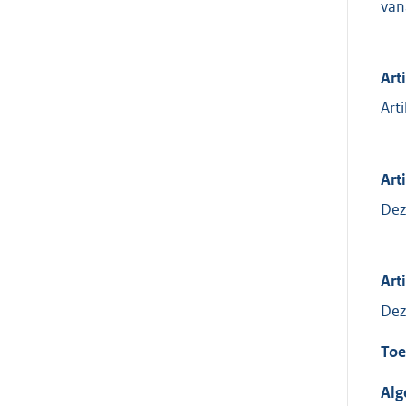
van
Art
Art
Arti
Dez
Art
Dez
Toe
Al