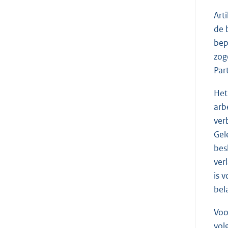
Art
de 
bep
zog
Par
Het
arb
ver
Gel
bes
ver
is 
bel
Voo
vol