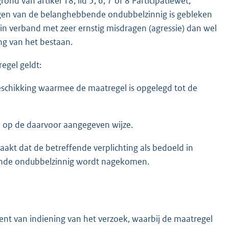
 van artikel 18, lid 5, 6, 7 of 8 Participatiewet,
ngen van de belanghebbende ondubbelzinnig is gebleken
d in verband met zeer ernstig misdragen (agressie) dan wel
ng van het bestaan.
egel geldt:
schikking waarmee de maatregel is opgelegd tot de
d op de daarvoor aangegeven wijze.
kt dat de betreffende verplichting als bedoeld in
bbende ondubbelzinnig wordt nagekomen.
ent van indiening van het verzoek, waarbij de maatregel