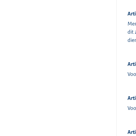
Art
Men
dit
die
Art
Voo
Art
Voo
Arti