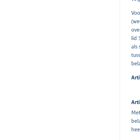
Voo
(we
ove
lid
als
tus
bel
Art
Art
Met
bel
hee