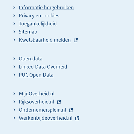
Informatie hergebruiken
Privacy en cookies
Toegankelijkheid
Sitemap
E
Kwetsbaarheid melden
x
t
Open data
e
Linked Data Overheid
r
PUC Open Data
n
e
MijnOverheid.nl
l
E
Rijksoverheid.nl
i
x
E
Ondernemersplein.nl
n
t
x
E
Werkenbijdeoverheid.nl
k
e
t
x
:
r
e
t