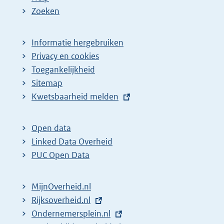
Zoeken
Informatie hergebruiken
Privacy en cookies
Toegankelijkheid
Sitemap
E
Kwetsbaarheid melden
x
t
Open data
e
Linked Data Overheid
r
PUC Open Data
n
e
MijnOverheid.nl
l
E
Rijksoverheid.nl
i
x
E
Ondernemersplein.nl
n