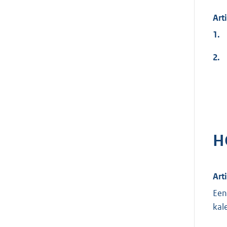
Art
1.
2.
H
Art
Een
kal