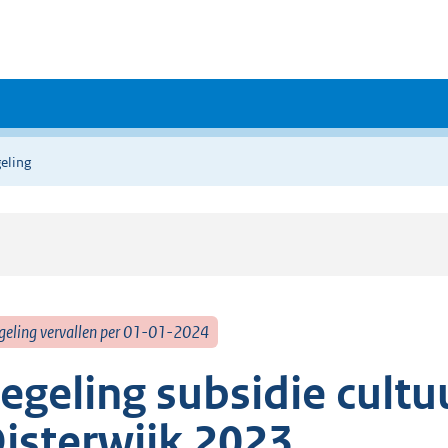
eling
geling vervallen per 01-01-2024
egeling subsidie cult
isterwijk 2023