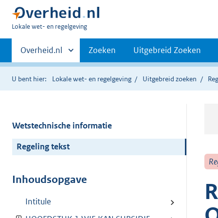
U
Lokale wet- en regelgeving
bent
Primaire
hier:
Andere
Overheid.nl
Zoeken
Uitgebreid Zoeken
sites
navigatie
binnen
U bent hier:
Lokale wet- en regelgeving
Uitgebreid zoeken
Reg
Wetstechnische informatie
Regeling tekst
Re
Inhoudsopgave
R
Intitule
O