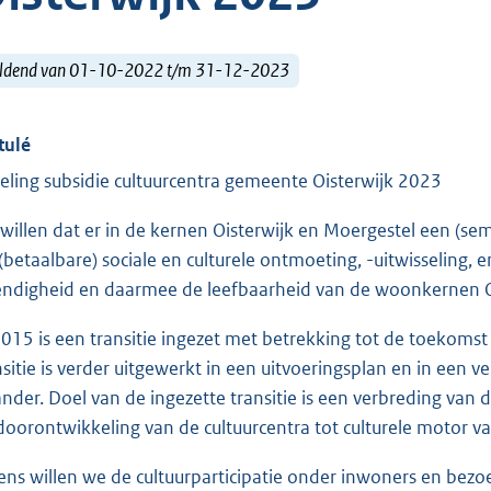
ldend van 01-10-2022 t/m 31-12-2023
tulé
eling subsidie cultuurcentra gemeente Oisterwijk 2023
 willen dat er in de kernen Oisterwijk en Moergestel een (se
 (betaalbare) sociale en culturele ontmoeting, -uitwisseling,
endigheid en daarmee de leefbaarheid van de woonkernen Oi
2015 is een transitie ingezet met betrekking tot de toekomst
nsitie is verder uitgewerkt in een uitvoeringsplan en in ee
iander. Doel van de ingezette transitie is een verbreding van
doorontwikkeling van de cultuurcentra tot culturele motor v
ens willen we de cultuurparticipatie onder inwoners en bez