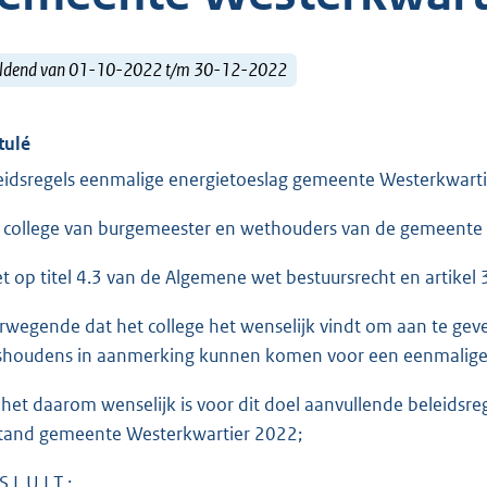
ldend van 01-10-2022 t/m 30-12-2022
tulé
eidsregels eenmalige energietoeslag gemeente Westerkwart
 college van burgemeester en wethouders van de gemeente 
et op titel 4.3 van de Algemene wet bestuursrecht en artikel 
rwegende dat het college het wenselijk vindt om aan te gev
shoudens in aanmerking kunnen komen voor een eenmalige 
 het daarom wenselijk is voor dit doel aanvullende beleidsreg
stand gemeente Westerkwartier 2022;
S L U I T :