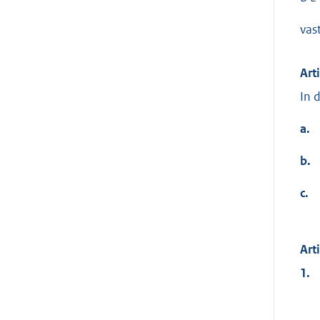
vas
Art
In 
a.
b.
c.
Art
1.