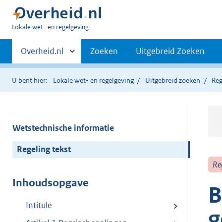
U
Lokale wet- en regelgeving
bent
Primaire
hier:
Andere
Overheid.nl
Zoeken
Uitgebreid Zoeken
sites
navigatie
binnen
U bent hier:
Lokale wet- en regelgeving
Uitgebreid zoeken
Reg
Wetstechnische informatie
Regeling tekst
Re
Inhoudsopgave
B
Intitule
g