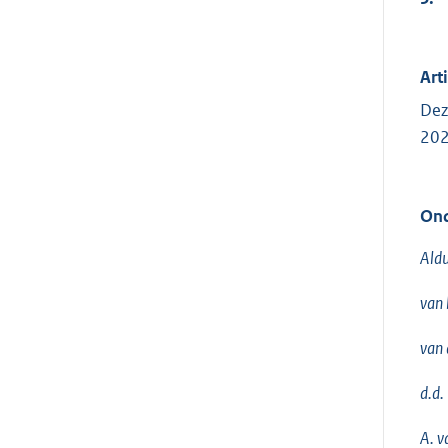
Arti
Dez
202
Ond
Aldu
van 
van 
d.d.
A. v