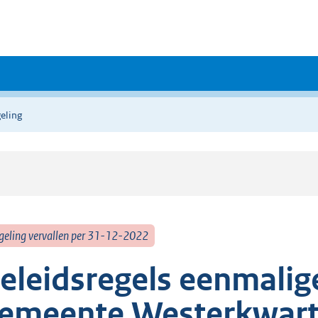
eling
geling vervallen per 31-12-2022
eleidsregels eenmalig
emeente Westerkwart