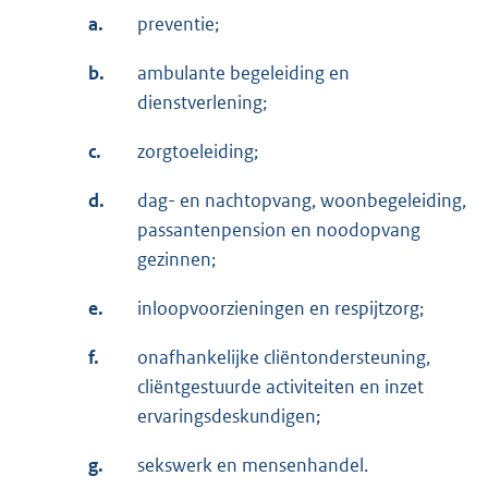
a.
preventie;
b.
ambulante begeleiding en
dienstverlening;
c.
zorgtoeleiding;
d.
dag- en nachtopvang, woonbegeleiding,
passantenpension en noodopvang
gezinnen;
e.
inloopvoorzieningen en respijtzorg;
f.
onafhankelijke cliëntondersteuning,
cliëntgestuurde activiteiten en inzet
ervaringsdeskundigen;
g.
sekswerk en mensenhandel.