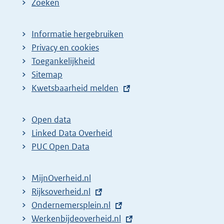
Zoeken
Informatie hergebruiken
Privacy en cookies
Toegankelijkheid
Sitemap
E
Kwetsbaarheid melden
x
t
Open data
e
Linked Data Overheid
r
PUC Open Data
n
e
MijnOverheid.nl
l
E
Rijksoverheid.nl
i
x
E
Ondernemersplein.nl
n
t
x
E
Werkenbijdeoverheid.nl
k