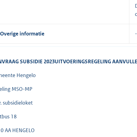
Overige informatie
-
NVRAAG
SUBSIDIE 2023
UITVOERINGSREGELING AANVULL
eente Hengelo
eling MSO-MP
v. subsidieloket
tbus 18
50 AA HENGELO