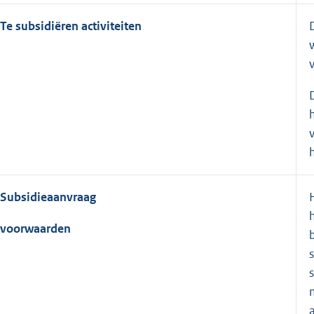
Te subsidiëren activiteiten
Subsidieaanvraag
voorwaarden