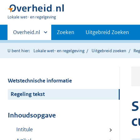
U
Lokale wet- en regelgeving
bent
Primaire
hier:
Andere
Overheid.nl
Zoeken
Uitgebreid Zoeken
sites
navigatie
binnen
U bent hier:
Lokale wet- en regelgeving
Uitgebreid zoeken
Reg
Wetstechnische informatie
Regeling tekst
S
Inhoudsopgave
c
Intitule