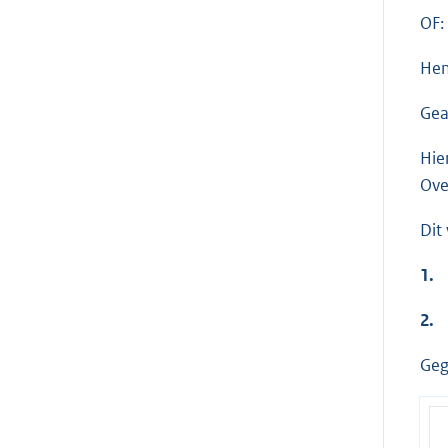
OF:
Hen
Gea
Hie
Ove
Dit
1.
2.
Geg