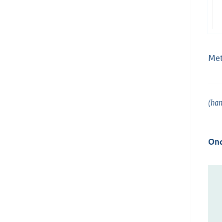
Met
___
(han
Ond