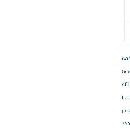
AA
Gem
Afd
t.a.
pos
75