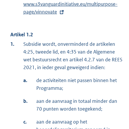
www.s3vanguardinitiative.eu/multipurpose-
x
page/vinnovate
t
e
r
Artikel 1.2
n
e
1.
Subsidie wordt, onverminderd de artikelen
l
4:25, tweede lid, en 4:35 van de Algemene
i
wet bestuursrecht en artikel 4.2.7 van de REES
n
2021, in ieder geval geweigerd indien:
k
a.
de activiteiten niet passen binnen het
:
Programma;
b.
aan de aanvraag in totaal minder dan
70 punten worden toegekend;
c.
aan de aanvraag op het