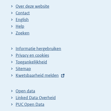
Over deze website
Contact
English
Help
Zoeken
Informatie hergebruiken
Privacy en cookies
Toegankelijkheid
Sitemap
E
Kwetsbaarheid melden
x
t
Open data
e
Linked Data Overheid
r
PUC Open Data
n