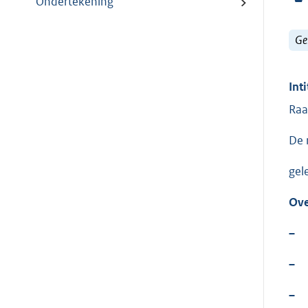
Ondertekening
Ge
Inti
Raa
De 
gel
Ove
–
–
–