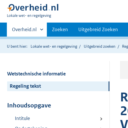
U
Lokale wet- en regelgeving
bent
Primaire
hier:
Andere
Overheid.nl
Zoeken
Uitgebreid Zoeken
sites
navigatie
binnen
U bent hier:
Lokale wet- en regelgeving
Uitgebreid zoeken
Reg
Wetstechnische informatie
Regeling tekst
R
Inhoudsopgave
2
Intitule
V