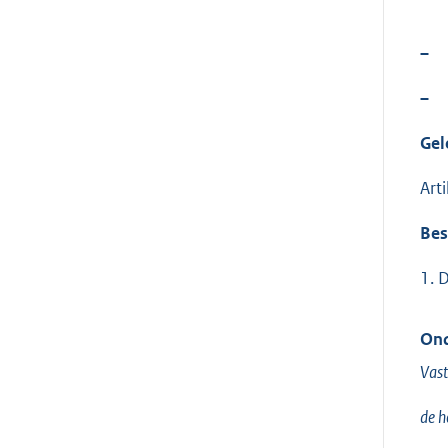
–
–
Gel
Art
Bes
1. 
Ond
Vast
de h