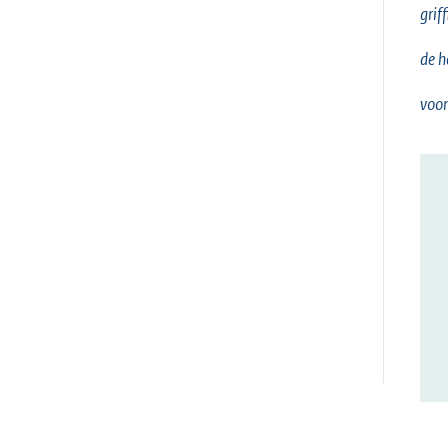
griff
de h
voor