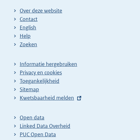
Over deze website
Contact
English
Help
Zoeken
Informatie hergebruiken
Privacy en cookies
Toegankelijkheid
Sitemap
E
Kwetsbaarheid melden
x
t
Open data
e
Linked Data Overheid
r
PUC Open Data
n