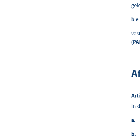
gel
b e 
vas
(
PA
A
Art
In 
a.
b.