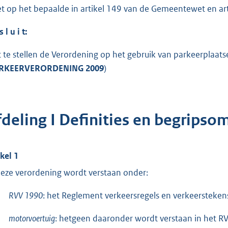
et op het bepaalde in artikel 149 van de Gemeentewet en a
s l u i t:
t te stellen de Verordening op het gebruik van parkeerplaat
RKEERVERORDENING 2009
)
fdeling I Definities en begripso
ikel 1
deze verordening wordt verstaan onder:
RVV 1990
: het Reglement verkeersregels en verkeerstekens
motorvoertuig
: hetgeen daaronder wordt verstaan in het R