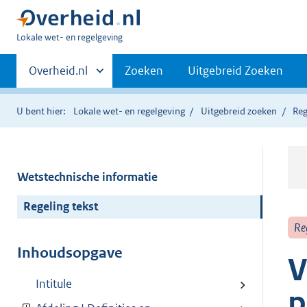
U
Lokale wet- en regelgeving
bent
Primaire
hier:
Andere
Overheid.nl
Zoeken
Uitgebreid Zoeken
sites
navigatie
binnen
U bent hier:
Lokale wet- en regelgeving
Uitgebreid zoeken
Reg
Wetstechnische informatie
Regeling tekst
Re
Inhoudsopgave
V
Intitule
p