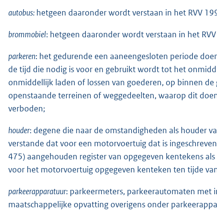
autobus:
hetgeen daaronder wordt verstaan in het RVV 19
brommobiel
: hetgeen daaronder wordt verstaan in het RVV
parkeren
: het gedurende een aaneengesloten periode doen
de tijd die nodig is voor en gebruikt wordt tot het onmidd
onmiddellijk laden of lossen van goederen, op binnen d
openstaande terreinen of weggedeelten, waarop dit doen of
verboden;
houder
: degene die naar de omstandigheden als houder v
verstande dat voor een motorvoertuig dat is ingeschreve
475) aangehouden register van opgegeven kentekens al
voor het motorvoertuig opgegeven kenteken ten tijde van 
parkeerapparatuur
: parkeermeters, parkeerautomaten met 
maatschappelijke opvatting overigens onder parkeerappa