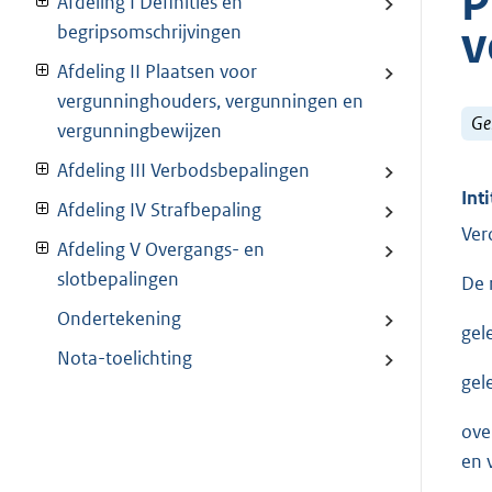
Afdeling I Definities en
v
begripsomschrijvingen
Afdeling II Plaatsen voor
vergunninghouders, vergunningen en
Ge
vergunningbewijzen
Afdeling III Verbodsbepalingen
Inti
Afdeling IV Strafbepaling
Ver
Afdeling V Overgangs- en
slotbepalingen
De 
Ondertekening
gel
Nota-toelichting
gel
ove
en 