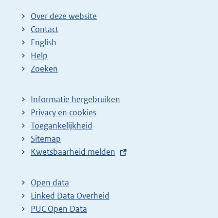
Over deze website
Contact
English
Help
Zoeken
Informatie hergebruiken
Privacy en cookies
Toegankelijkheid
Sitemap
E
Kwetsbaarheid melden
x
t
Open data
e
Linked Data Overheid
r
PUC Open Data
n