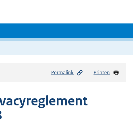
Permalink
Printen
ivacyreglement
8