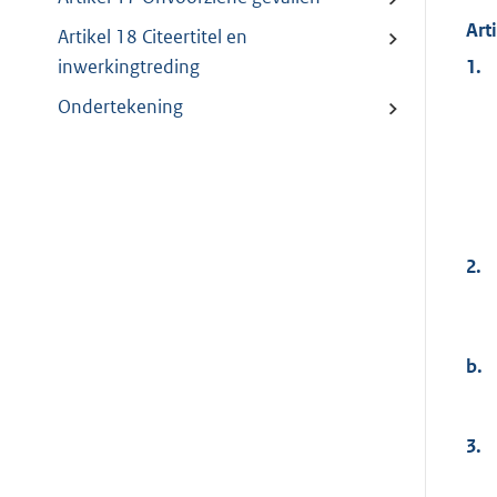
Art
Artikel 18 Citeertitel en
1.
inwerkingtreding
Ondertekening
2.
b.
3.