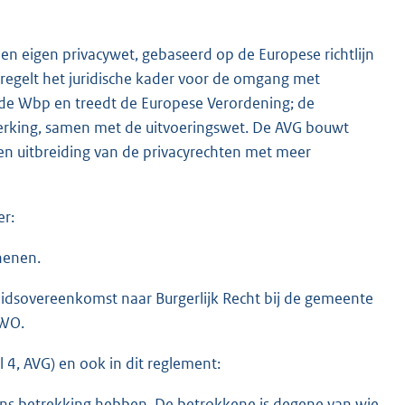
en eigen privacywet, gebaseerd op de Europese richtlijn
egelt het juridische kader voor de omgang met
de Wbp en treedt de Europese Verordening; de
rking, samen met de uitvoeringswet. De AVG bouwt
en uitbreiding van de privacyrechten met meer
er:
henen.
dsovereenkomst naar Burgerlijk Recht bij de gemeente
UWO.
 4, AVG) en ook in dit reglement:
ns betrekking hebben. De betrokkene is degene van wie