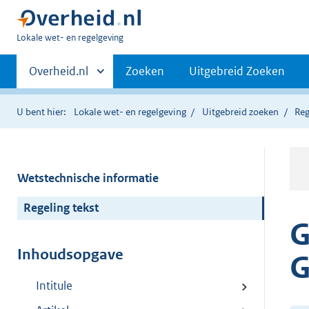
U
Lokale wet- en regelgeving
bent
Primaire
hier:
Andere
Overheid.nl
Zoeken
Uitgebreid Zoeken
sites
navigatie
binnen
U bent hier:
Lokale wet- en regelgeving
Uitgebreid zoeken
Reg
Wetstechnische informatie
Regeling tekst
G
Inhoudsopgave
G
Intitule