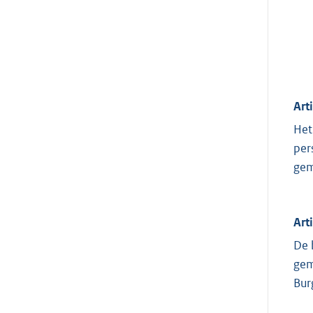
Art
Het
per
gem
Art
De 
gem
Bur