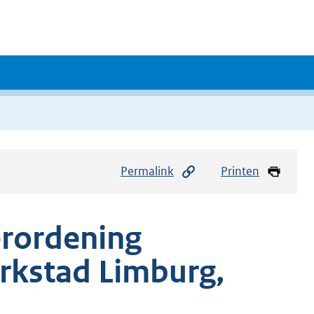
Permalink
Printen
erordening
arkstad Limburg,