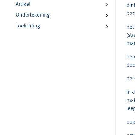
Artikel
dit
bes
Ondertekening
Toelichting
het
(st
mar
bep
doo
de 
in 
mak
lee
ook