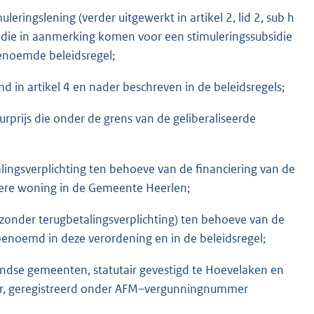
ringslening (verder uitgewerkt in artikel 2, lid 2, sub h
n die in aanmerking komen voor een stimuleringssubsidie
n genoemde beleidsregel;
in artikel 4 en nader beschreven in de beleidsregels;
prijs die onder de grens van de geliberaliseerde
alingsverplichting ten behoeve van de financiering van de
iere woning in de Gemeente Heerlen;
el zonder terugbetalingsverplichting) ten behoeve van de
benoemd in deze verordening en in de beleidsregel;
andse gemeenten, statutair gevestigd te Hoevelaken en
ner, geregistreerd onder AFM–vergunningnummer