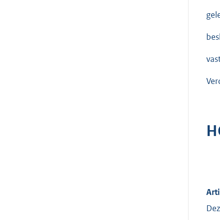
gel
besl
vast
Ver
H
Art
Dez