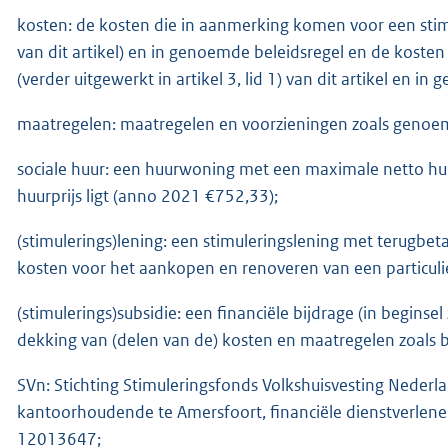
kosten: de kosten die in aanmerking komen voor een stimule
van dit artikel) en in genoemde beleidsregel en de koste
(verder uitgewerkt in artikel 3, lid 1) van dit artikel en i
maatregelen: maatregelen en voorzieningen zoals genoemd 
sociale huur: een huurwoning met een maximale netto huur
huurprijs ligt (anno 2021 €752,33);
(stimulerings)lening: een stimuleringslening met terugbet
kosten voor het aankopen en renoveren van een particul
(stimulerings)subsidie: een financiële bijdrage (in begins
dekking van (delen van de) kosten en maatregelen zoals 
SVn: Stichting Stimuleringsfonds Volkshuisvesting Nederl
kantoorhoudende te Amersfoort, financiële dienstverle
12013647;