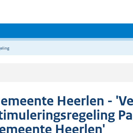
eling
emeente Heerlen - 'V
timuleringsregeling P
emeente Heerlen'