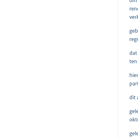
om 
ren
ver
geb
reg
dat
ten
hie
par
dit
gel
okt
gel