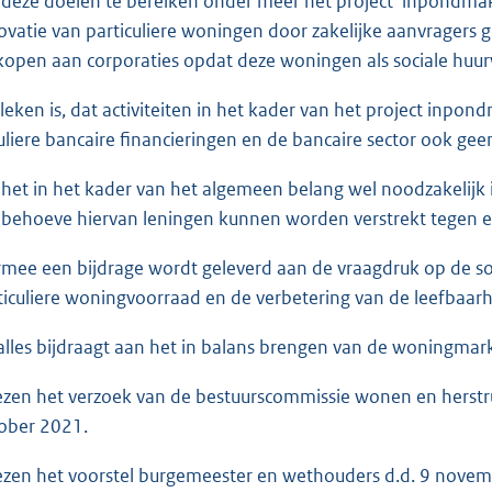
deze doelen te bereiken onder meer het project ‘inpondma
ovatie van particuliere woningen door zakelijke aanvragers
kopen aan corporaties opdat deze woningen als sociale hu
leken is, dat activiteiten in het kader van het project inp
uliere bancaire financieringen en de bancaire sector ook gee
 het in het kader van het algemeen belang wel noodzakelijk
 behoeve hiervan leningen kunnen worden verstrekt tegen 
rmee een bijdrage wordt geleverd aan de vraagdruk op de so
ticuliere woningvoorraad en de verbetering van de leefbaarhe
 alles bijdraagt aan het in balans brengen van de woningmark
ezen het verzoek van de bestuurscommissie wonen en herstru
ober 2021.
ezen het voorstel burgemeester en wethouders d.d. 9 novem