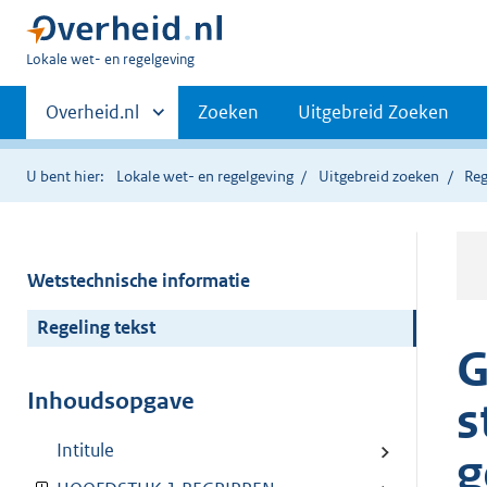
U
Lokale wet- en regelgeving
bent
Primaire
hier:
Andere
Overheid.nl
Zoeken
Uitgebreid Zoeken
sites
navigatie
binnen
U bent hier:
Lokale wet- en regelgeving
Uitgebreid zoeken
Reg
Wetstechnische informatie
Regeling tekst
G
Inhoudsopgave
s
Intitule
g