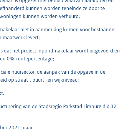
kelaar’ is opgezet met behulp waarvan aankopen en
 gefinancierd kunnen worden teneinde ze door te
urwoningen kunnen worden verhuurd;
ondmakelaar niet in aanmerking komen voor bestaande,
n maatwerk levert;
 is dat het project inpondmakelaar wordt uitgevoerd en
een 0%-rentepercentage;
ciale huursector, de aanpak van de opgave in de
id op straat-, buurt- en wijkniveau;
t.
cturering van de Stadsregio Parkstad Limburg d.d.12
ber 2021; naar