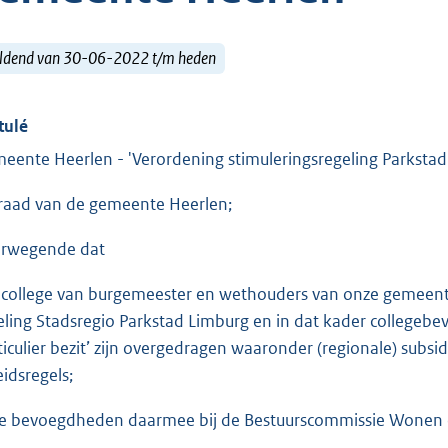
ldend van 30-06-2022 t/m heden
tulé
eente Heerlen - 'Verordening stimuleringsregeling Parksta
raad van de gemeente Heerlen;
rwegende dat
 college van burgemeester en wethouders van onze gemeen
eling Stadsregio Parkstad Limburg en in dat kader college
ticulier bezit’ zijn overgedragen waaronder (regionale) subsid
eidsregels;
e bevoegdheden daarmee bij de Bestuurscommissie Wonen en