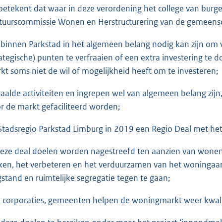
 betekent dat waar in deze verordening het college van bur
tuurscommissie Wonen en Herstructurering van de gemeensch
 binnen Parkstad in het algemeen belang nodig kan zijn om 
rategische) punten te verfraaien of een extra investering te 
kt soms niet de wil of mogelijkheid heeft om te investeren;
aalde activiteiten en ingrepen wel van algemeen belang zijn, 
r de markt gefaciliteerd worden;
Stadsregio Parkstad Limburg in 2019 een Regio Deal met het 
deze deal doelen worden nagestreefd ten aanzien van wone
en, het verbeteren en het verduurzamen van het woningaa
gstand en ruimtelijke segregatie tegen te gaan;
 corporaties, gemeenten helpen de woningmarkt weer kwalitat