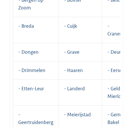
- Bergen op
- Boxtel
- Best
Zoom
- Breda
- Cuijk
-
Cranendo
- Dongen
- Grave
- Deurne
- Drimmelen
- Haaren
- Eersel
- Etten-Leur
- Landerd
- Geldrop
Mierlo
-
- Meierijstad
- Gemert
Geertruidenberg
Bakel