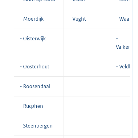
- Moerdijk
- Vught
- Waalre
- Oisterwijk
-
Valkensw
- Oosterhout
- Veldho
- Roosendaal
- Rucphen
- Steenbergen