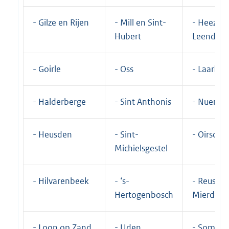
- Gilze en Rijen
- Mill en Sint-
- Heeze-
Hubert
Leende
- Goirle
- Oss
- Laarbee
- Halderberge
- Sint Anthonis
- Nuenen
- Heusden
- Sint-
- Oirscho
Michielsgestel
- Hilvarenbeek
- ‘s-
- Reusel-
Hertogenbosch
Mierden
- Loon op Zand
- Uden
- Somere