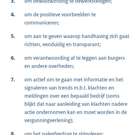
3.
om bewustwording te bewerkstelligen;
4.
om de positieve voorbeelden te
communiceren;
5.
om aan te geven waarop handhaving zich gaat
richten, eenduidig en transparant;
6.
om verantwoording af te leggen aan burgers
en andere overheden;
7.
om actief om te gaan met informatie en het
signaleren van trends m.b.t. klachten en
meldingen over een bepaald bedrijf (soms
blijkt dat naar aanleiding van klachten nadere
actie ondernomen kan en moet worden in de
vergunningverlening);
8.
om het naleefgedrag te stimuleren;