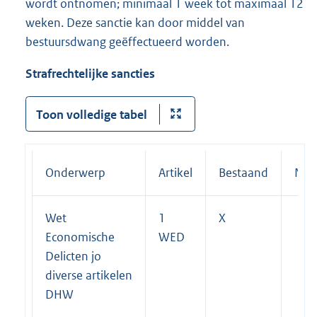
wordt ontnomen; minimaal 1 week tot maximaal 12
weken. Deze sanctie kan door middel van
bestuursdwang geëffectueerd worden.
Strafrechtelijke sancties
Toon volledige tabel
Onderwerp
Artikel
Bestaand
Nie
Wet
1
X
Economische
WED
Delicten jo
diverse artikelen
DHW