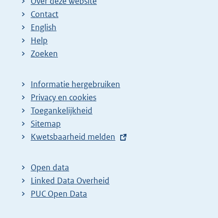
Over deze website
Contact
English
Help
Zoeken
Informatie hergebruiken
Privacy en cookies
Toegankelijkheid
Sitemap
E
Kwetsbaarheid melden
x
t
Open data
e
Linked Data Overheid
r
PUC Open Data
n
e