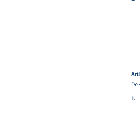
Art
De 
1.