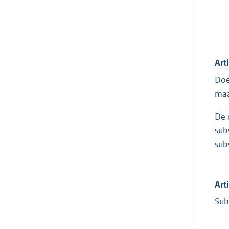
Art
Doe
maa
De 
sub
sub
Art
Sub