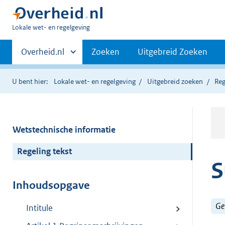
U
Lokale wet- en regelgeving
bent
Primaire
hier:
Andere
Overheid.nl
Zoeken
Uitgebreid Zoeken
sites
navigatie
binnen
U bent hier:
Lokale wet- en regelgeving
Uitgebreid zoeken
Reg
Wetstechnische informatie
Regeling tekst
S
Inhoudsopgave
Ge
Intitule