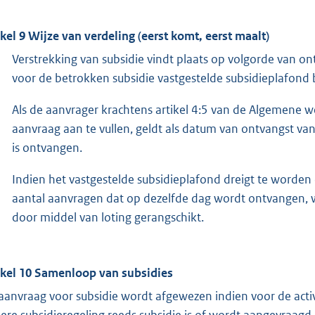
ikel 9 Wijze van verdeling (eerst komt, eerst maalt)
Verstrekking van subsidie vindt plaats op volgorde van o
voor de betrokken subsidie vastgestelde subsidieplafond b
Als de aanvrager krachtens artikel 4:5 van de Algemene 
aanvraag aan te vullen, geldt als datum van ontvangst 
is ontvangen.
Indien het vastgestelde subsidieplafond dreigt te worden
aantal aanvragen dat op dezelfde dag wordt ontvangen, 
door middel van loting gerangschikt.
ikel 10 Samenloop van subsidies
aanvraag voor subsidie wordt afgewezen indien voor de activi
ere subsidieregeling reeds subsidie is of wordt aangevraagd.