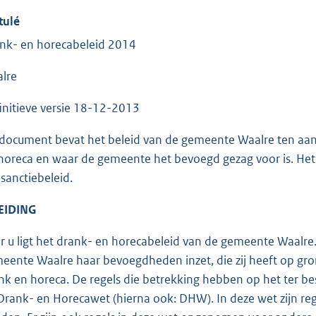
tulé
nk- en horecabeleid 2014
lre
initieve versie 18-12-2013
 document bevat het beleid van de gemeente Waalre ten aanz
horeca en waar de gemeente het bevoegd gezag voor is. Het 
 sanctiebeleid.
EIDING
r u ligt het drank- en horecabeleid van de gemeente Waalre. 
eente Waalre haar bevoegdheden inzet, die zij heeft op gr
nk en horeca. De regels die betrekking hebben op het ter bes
Drank- en Horecawet (hierna ook: DHW). In deze wet zijn r