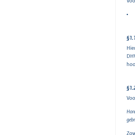
Voo
•
§1.
Hie
DHW
hoo
§1.
Voo
Hore
gebr
Zow