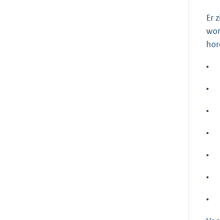
Er 
wor
hor
•
•
•
•
•
•
•