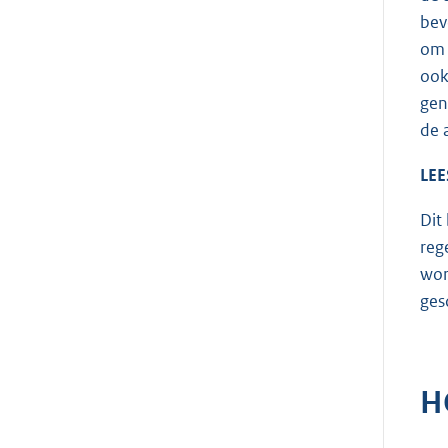
bev
om 
ook
gen
de 
LEE
Dit
reg
wor
ges
H