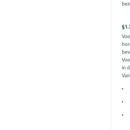
bez
§1.
Voo
hor
bev
Voo
in 
Van
•
•
•