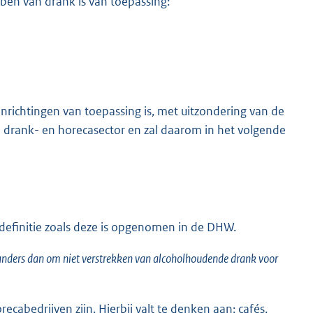
bben van drank is van toepassing:
nrichtingen van toepassing is, met uitzondering van de
 drank- en horecasector en zal daarom in het volgende
 definitie zoals deze is opgenomen in de DHW.
of anders dan om niet verstrekken van alcoholhoudende drank voor
abedrijven zijn. Hierbij valt te denken aan: cafés,