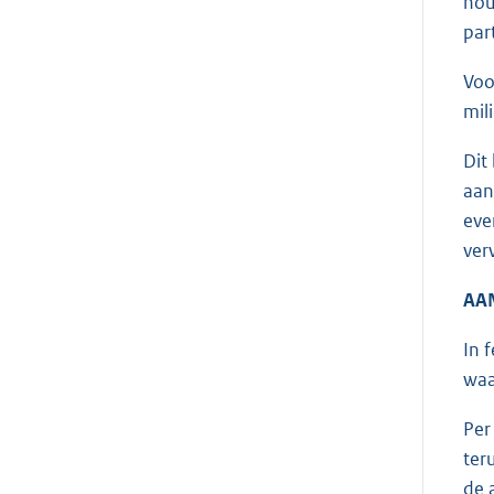
hou
part
Voo
mil
Dit
aan
eve
ver
AA
In 
waa
Per
ter
de 