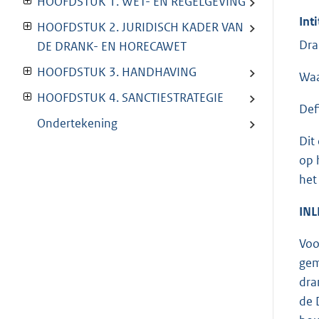
HOOFDSTUK 1. WET- EN REGELGEVING
Inti
HOOFDSTUK 2. JURIDISCH KADER VAN
Dra
DE DRANK- EN HORECAWET
HOOFDSTUK 3. HANDHAVING
Waa
HOOFDSTUK 4. SANCTIESTRATEGIE
Def
Ondertekening
Dit
op 
het
INL
Voo
gem
dra
de 