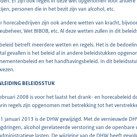
den. Er zijn ook regels in deze wet opgenomen voor andere p
ijen, personen die in het bezit zijn van alcohol, etc.
r horecabedrijven zijn ook andere wetten van kracht, bijvoo
ieubeheer, Wet BIBOB, etc. Al deze wetten zullen in dit belei
 beleid betreft meerdere wetten en regels. Het is de bedoelin
tal gevallen is het beleid al in andere beleidstukken opge
nementenbeleid en het handhavingsbeleid. In dit beleidsst
wezen.
NLEIDING BELEIDSSTUK
februari 2008 is voor het laatst het drank- en horecabeleid
rin regels zijn opgenomen met betrekking tot het verstrekk
 1 januari 2013 is de DHW gewijzigd. Met de vernieuwde DH
ugdringen, alcohol gerelateerde verstoring van de openbar
administratieve lasten. De wijziging van de DHW heeft gevo