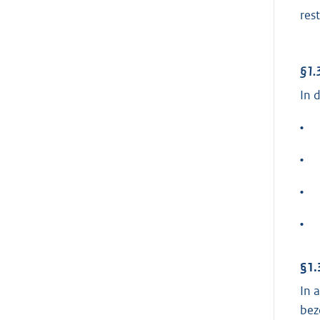
res
§1.
In 
•
•
•
•
§1.
In 
bez