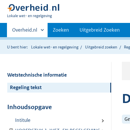
U
Lokale wet- en regelgeving
bent
Primaire
hier:
Andere
Overheid.nl
Zoeken
Uitgebreid Zoeken
sites
navigatie
binnen
U bent hier:
Lokale wet- en regelgeving
Uitgebreid zoeken
Reg
Wetstechnische informatie
Regeling tekst
D
Inhoudsopgave
Ge
Intitule