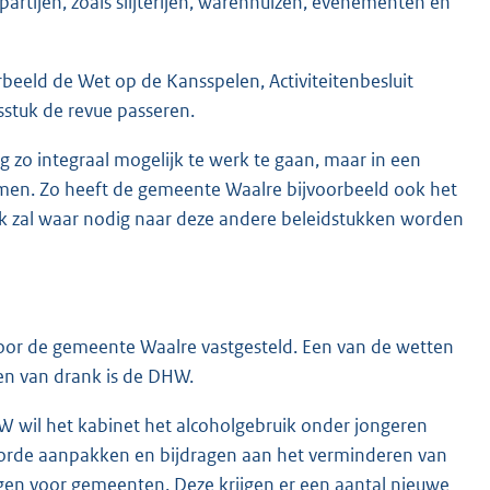
artijen, zoals slijterijen, warenhuizen, evenementen en
rbeeld de Wet op de Kansspelen, Activiteitenbesluit
dsstuk de revue passeren.
g zo integraal mogelijk te werk te gaan, maar in een
nomen. Zo heeft de gemeente Waalre bijvoorbeeld ook het
uk zal waar nodig naar deze andere beleidstukken worden
 door de gemeente Waalre vastgesteld. Een van de wetten
en van drank is de DHW.
W wil het kabinet het alcoholgebruik onder jongeren
e orde aanpakken en bijdragen aan het verminderen van
lgen voor gemeenten. Deze krijgen er een aantal nieuwe