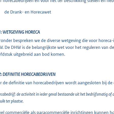
r horecabedrijven en voor het ter beschikking stellen en he
de Drank- en Horecawet
1: WETGEVING HORECA
ronder bespreken we de diverse wetgeving die voor horeca-i
. De DHW is de belangrijkste wet voor het reguleren van de
fdstuk uitgebreid aan bod komen.
2: DEFINITIE HORECABEDRIJVEN
r de definitie van horecabedrijven wordt aangesloten bij de
cabedrijf: de activiteit in ieder geval bestaande uit het bedrijfsmatig 
uik ter plaatse.
el commerciële als paracommerciële inrichtingen kunnen horec